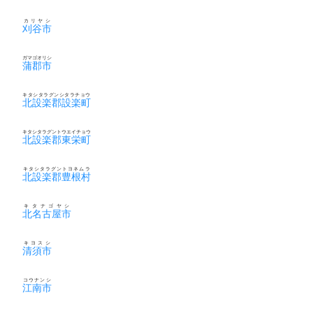
カリヤシ
刈谷市
ガマゴオリシ
蒲郡市
キタシタラグンシタラチョウ
北設楽郡設楽町
キタシタラグントウエイチョウ
北設楽郡東栄町
キタシタラグントヨネムラ
北設楽郡豊根村
キタナゴヤシ
北名古屋市
キヨスシ
清須市
コウナンシ
江南市