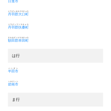
日進市
ニワグンオオグチチョウ
丹羽郡大口町
ニワグンフソウチョウ
丹羽郡扶桑町
ヌカタグンコウタチョウ
額田郡幸田町
は行
ハンダシ
半田市
ヘキナンシ
碧南市
ま行