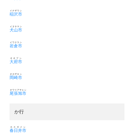
イナザワシ
稲沢市
イヌヤマシ
犬山市
イワクラシ
岩倉市
オオブシ
大府市
オカザキシ
岡崎市
オワリアサヒシ
尾張旭市
か行
カスガイシ
春日井市