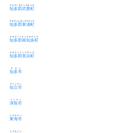
チタグンタケトヨチョウ
知多郡武豊町
チタグンヒガシウラチョウ
知多郡東浦町
チタグンミナミチタチョウ
知多郡南知多町
チタグンミハマチョウ
知多郡美浜町
チタシ
知多市
チリュウシ
知立市
ツシマシ
津島市
トウカイシ
東海市
トコナメシ