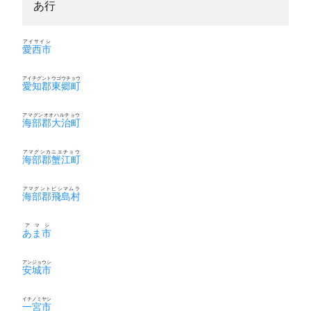
あ行
アイサイシ
愛西市
アイチグントウゴウチョウ
愛知郡東郷町
アマグンオオハルチョウ
海部郡大治町
アマグンカニエチョウ
海部郡蟹江町
アマグントビシマムラ
海部郡飛島村
アマシ
あま市
アンジョウシ
安城市
イチノミヤシ
一宮市