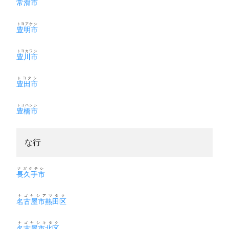
常滑市
トヨアケシ
豊明市
トヨカワシ
豊川市
トヨタシ
豊田市
トヨハシシ
豊橋市
な行
ナガクテシ
長久手市
ナゴヤシアツタク
名古屋市熱田区
ナゴヤシキタク
名古屋市北区