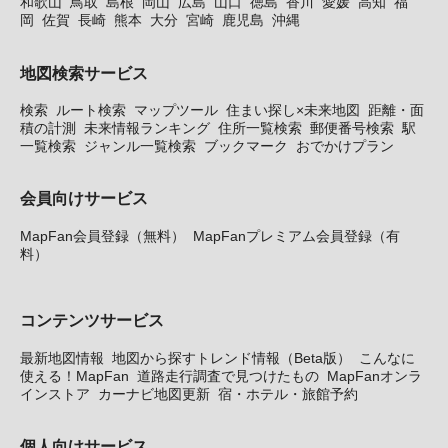
和歌山
鳥取
島根
岡山
広島
山口
徳島
香川
愛媛
高知
福
岡
佐賀
長崎
熊本
大分
宮崎
鹿児島
沖縄
地図検索サービス
検索
ルート検索
マップツール
住まい探し×未来地図
距離・面
積の計測
未来情報ランキング
住所一覧検索
郵便番号検索
駅
一覧検索
ジャンル一覧検索
ブックマーク
おでかけプラン
会員向けサービス
MapFan会員登録（無料）
MapFanプレミアム会員登録（有
料）
コンテンツサービス
最新地図情報
地図から探すトレンド情報（Beta版）
こんなに
使える！MapFan
道路走行調査で見つけたもの
MapFanオンラ
インストア
カーナビ地図更新
宿・ホテル・旅館予約
個人向けサービス