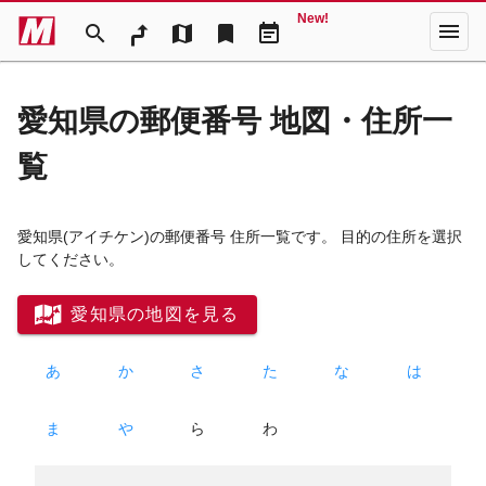
New!
menu
search
map
bookmark
event_note
愛知県の郵便番号 地図・住所一
覧
愛知県
(アイチケン)
の郵便番号 住所一覧です。 目的の住所を選択
してください。
愛知県の地図を見る
あ
か
さ
た
な
は
ま
や
ら
わ