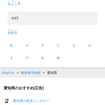
ミヨシシ
みよし市
や行
ヤトミシ
弥富市
あ
か
さ
た
な
は
ま
や
ら
わ
MapFan
>
郵便番号検索
>
愛知県
愛知県のおすすめ[広告]
愛知県の格安レンタカー