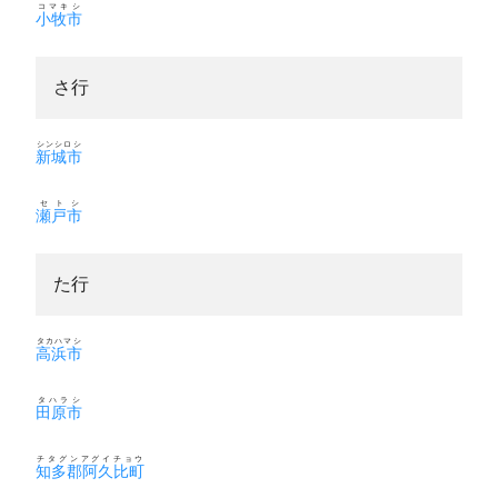
コマキシ
小牧市
さ行
シンシロシ
新城市
セトシ
瀬戸市
た行
タカハマシ
高浜市
タハラシ
田原市
チタグンアグイチョウ
知多郡阿久比町