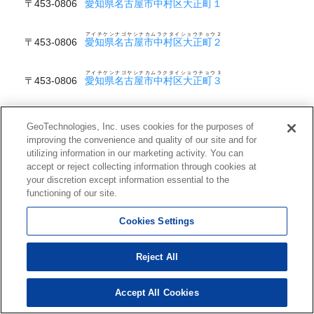
〒453-0806
愛知県名古屋市中村区大正町１
アイチケンナゴヤシナカムラクタイショウチョウ２
〒453-0806
愛知県名古屋市中村区大正町２
アイチケンナゴヤシナカムラクタイショウチョウ３
〒453-0806
愛知県名古屋市中村区大正町３
アイチケンナゴヤシナカムラクタイショウチョウ４
〒453-0806
愛知県名古屋市中村区大正町４
GeoTechnologies, Inc. uses cookies for the purposes of
improving the convenience and quality of our site and for
アイチケンナゴヤシナカムラクタイショウチョウ５
utilizing information in our marketing activity. You can
〒453-0806
愛知県名古屋市中村区大正町５
accept or reject collecting information through cookies at
your discretion except information essential to the
アイチケンナゴヤシナカムラクタカスカチョウ
functioning of our site.
〒453-0854
愛知県名古屋市中村区高須賀町
Cookies Settings
アイチケンナゴヤシナカムラクタカスカチョウキタウラ
〒453-0854
愛知県名古屋市中村区高須賀町北浦
Reject All
アイチケンナゴヤシナカムラクタカスカチョウキタニシデ
〒453-0854
愛知県名古屋市中村区高須賀町北西出
Accept All Cookies
アイチケンナゴヤシナカムラクタカスカチョウミナミデ
〒453-0854
愛知県名古屋市中村区高須賀町南出