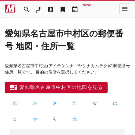
New!
menu
search
map
bookmark
event_note
愛知県名古屋市中村区の郵便番
号 地図・住所一覧
愛知県名古屋市中村区
(アイチケンナゴヤシナカムラク)
の郵便番号
住所一覧です。 目的の住所を選択してください。
愛知県名古屋市中村区の地図を見る
あ
か
さ
た
な
は
ま
や
ら
わ