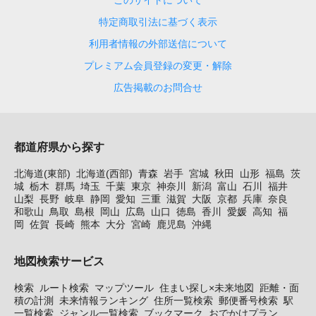
このサイトについて
特定商取引法に基づく表示
利用者情報の外部送信について
プレミアム会員登録の変更・解除
広告掲載のお問合せ
都道府県から探す
北海道(東部)
北海道(西部)
青森
岩手
宮城
秋田
山形
福島
茨
城
栃木
群馬
埼玉
千葉
東京
神奈川
新潟
富山
石川
福井
山梨
長野
岐阜
静岡
愛知
三重
滋賀
大阪
京都
兵庫
奈良
和歌山
鳥取
島根
岡山
広島
山口
徳島
香川
愛媛
高知
福
岡
佐賀
長崎
熊本
大分
宮崎
鹿児島
沖縄
地図検索サービス
検索
ルート検索
マップツール
住まい探し×未来地図
距離・面
積の計測
未来情報ランキング
住所一覧検索
郵便番号検索
駅
一覧検索
ジャンル一覧検索
ブックマーク
おでかけプラン