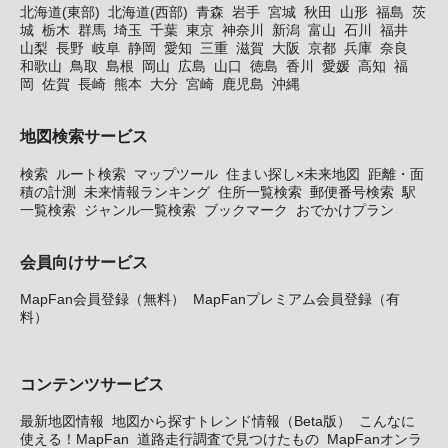
北海道(東部)
北海道(西部)
青森
岩手
宮城
秋田
山形
福島
茨
城
栃木
群馬
埼玉
千葉
東京
神奈川
新潟
富山
石川
福井
山梨
長野
岐阜
静岡
愛知
三重
滋賀
大阪
京都
兵庫
奈良
和歌山
鳥取
島根
岡山
広島
山口
徳島
香川
愛媛
高知
福
岡
佐賀
長崎
熊本
大分
宮崎
鹿児島
沖縄
地図検索サービス
検索
ルート検索
マップツール
住まい探し×未来地図
距離・面
積の計測
未来情報ランキング
住所一覧検索
郵便番号検索
駅
一覧検索
ジャンル一覧検索
ブックマーク
おでかけプラン
会員向けサービス
MapFan会員登録（無料）
MapFanプレミアム会員登録（有
料）
コンテンツサービス
最新地図情報
地図から探すトレンド情報（Beta版）
こんなに
使える！MapFan
道路走行調査で見つけたもの
MapFanオンラ