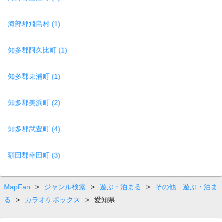
海部郡飛島村 (1)
知多郡阿久比町 (1)
知多郡東浦町 (1)
知多郡美浜町 (2)
知多郡武豊町 (4)
額田郡幸田町 (3)
MapFan
>
ジャンル検索
>
遊ぶ・泊まる
>
その他 遊ぶ・泊ま
る
>
カラオケボックス
>
愛知県