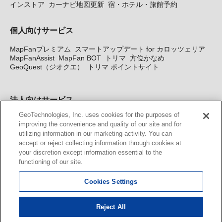
インストア
カーナビ地図更新
宿・ホテル・旅館予約
個人向けサービス
MapFanプレミアム
スマートアップデート for カロッツェリア
MapFanAssist
MapFan BOT
トリマ
方位かなめ
GeoQuest（ジオクエ）
トリマ ポイントサイト
法人向けサービス
GeoTechnologies, Inc. uses cookies for the purposes of
法人向け地図・位置情報サービス
WEBサイト・システム向け地
improving the convenience and quality of our site and for
図API
Windows PC向け地図開発キット
MapFan DB
住所確認
utilizing information in our marketing activity. You can
サービス
MAP WORLD+
トリマ広告
Geo-Research
スグロ
accept or reject collecting information through cookies at
ジ
your discretion except information essential to the
functioning of our site.
カーナビ地図更新サービス
Cookies Settings
MapFan スマートメンバーズ
カロッツェリア地図割プラス
KENWOOD MapFan Club
Reject All