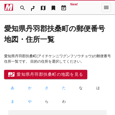
New!
menu
search
map
bookmark
event_note
愛知県丹羽郡扶桑町の郵便番号
地図・住所一覧
愛知県丹羽郡扶桑町
(アイチケンニワグンフソウチョウ)
の郵便番号
住所一覧です。 目的の住所を選択してください。
愛知県丹羽郡扶桑町の地図を見る
あ
か
さ
た
な
は
ま
や
ら
わ