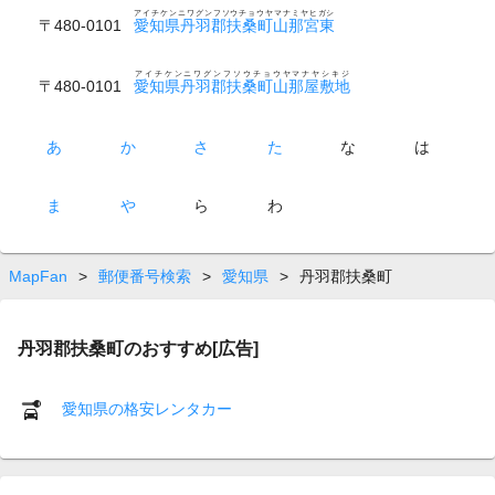
アイチケンニワグンフソウチョウヤマナミヤヒガシ
〒480-0101
愛知県丹羽郡扶桑町山那宮東
アイチケンニワグンフソウチョウヤマナヤシキジ
〒480-0101
愛知県丹羽郡扶桑町山那屋敷地
あ
か
さ
た
な
は
ま
や
ら
わ
MapFan
>
郵便番号検索
>
愛知県
>
丹羽郡扶桑町
丹羽郡扶桑町のおすすめ[広告]
愛知県の格安レンタカー