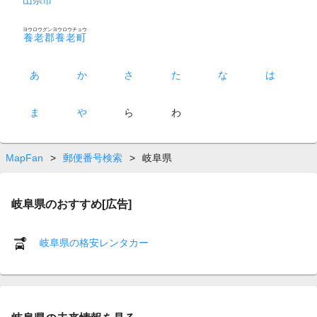
ヨウロウグンヨウロウチョウ
養老郡養老町
あ
か
さ
た
な
は
ま
や
ら
わ
MapFan
>
郵便番号検索
>
岐阜県
岐阜県のおすすめ[広告]
岐阜県の格安レンタカー