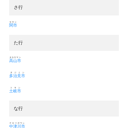
さ行
セキシ
関市
た行
タカヤマシ
高山市
タジミシ
多治見市
トキシ
土岐市
な行
ナカツガワシ
中津川市