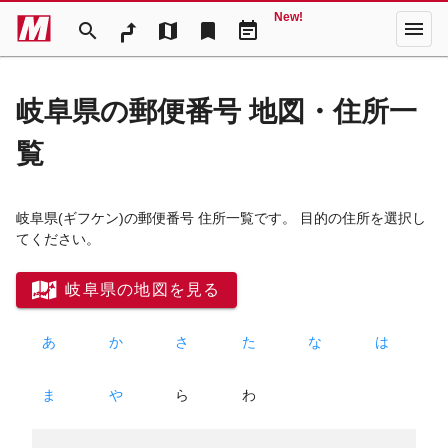
New!
menu
search
map
bookmark
event_note
岐阜県の郵便番号 地図・住所一
覧
岐阜県
(ギフケン)
の郵便番号 住所一覧です。 目的の住所を選択し
てください。
岐阜県の地図を見る
あ
か
さ
た
な
は
ま
や
ら
わ