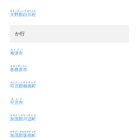
オオノグンシラカワムラ
大野郡白川村
か行
カイヅシ
海津市
カカミガハラシ
各務原市
カニグンミタケチョウ
可児郡御嵩町
カニシ
可児市
カモグンカワベチョウ
加茂郡川辺町
カモグンサカホギチョウ
加茂郡坂祝町