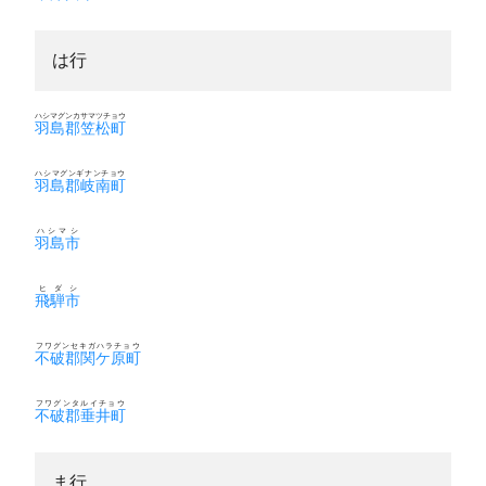
は行
ハシマグンカサマツチョウ
羽島郡笠松町
ハシマグンギナンチョウ
羽島郡岐南町
ハシマシ
羽島市
ヒダシ
飛騨市
フワグンセキガハラチョウ
不破郡関ケ原町
フワグンタルイチョウ
不破郡垂井町
ま行