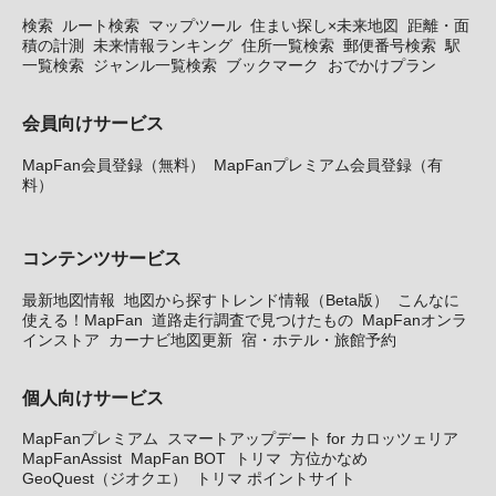
検索
ルート検索
マップツール
住まい探し×未来地図
距離・面
積の計測
未来情報ランキング
住所一覧検索
郵便番号検索
駅
一覧検索
ジャンル一覧検索
ブックマーク
おでかけプラン
会員向けサービス
MapFan会員登録（無料）
MapFanプレミアム会員登録（有
料）
コンテンツサービス
最新地図情報
地図から探すトレンド情報（Beta版）
こんなに
使える！MapFan
道路走行調査で見つけたもの
MapFanオンラ
インストア
カーナビ地図更新
宿・ホテル・旅館予約
個人向けサービス
MapFanプレミアム
スマートアップデート for カロッツェリア
MapFanAssist
MapFan BOT
トリマ
方位かなめ
GeoQuest（ジオクエ）
トリマ ポイントサイト