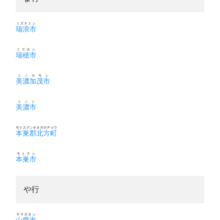
ミズナミシ
瑞浪市
ミズホシ
瑞穂市
ミノカモシ
美濃加茂市
ミノシ
美濃市
モトスグンキタガタチョウ
本巣郡北方町
モトスシ
本巣市
や行
ヤマガタシ
山県市