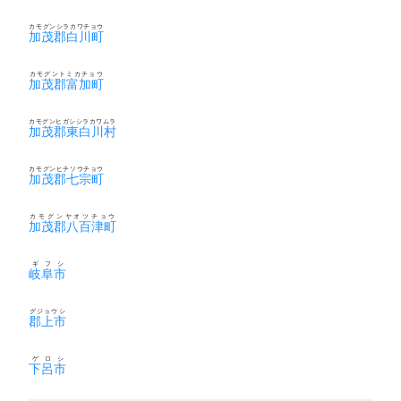
カモグンシラカワチョウ
加茂郡白川町
カモグントミカチョウ
加茂郡富加町
カモグンヒガシシラカワムラ
加茂郡東白川村
カモグンヒチソウチョウ
加茂郡七宗町
カモグンヤオツチョウ
加茂郡八百津町
ギフシ
岐阜市
グジョウシ
郡上市
ゲロシ
下呂市