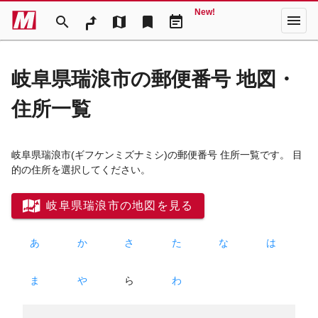
New!
menu
search
map
bookmark
event_note
岐阜県瑞浪市の郵便番号 地図・
住所一覧
岐阜県瑞浪市
(ギフケンミズナミシ)
の郵便番号 住所一覧です。 目
的の住所を選択してください。
岐阜県瑞浪市の地図を見る
あ
か
さ
た
な
は
ま
や
ら
わ