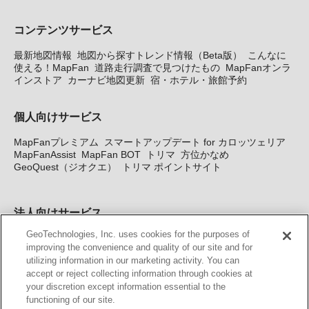
コンテンツサービス
最新地図情報
地図から探すトレンド情報（Beta版）
こんなに
使える！MapFan
道路走行調査で見つけたもの
MapFanオンラ
インストア
カーナビ地図更新
宿・ホテル・旅館予約
個人向けサービス
MapFanプレミアム
スマートアップデート for カロッツェリア
MapFanAssist
MapFan BOT
トリマ
方位かなめ
GeoQuest（ジオクエ）
トリマ ポイントサイト
法人向けサービス
GeoTechnologies, Inc. uses cookies for the purposes of
法人向け地図・位置情報サービス
WEBサイト・システム向け地
improving the convenience and quality of our site and for
図API
Windows PC向け地図開発キット
MapFan DB
住所確認
utilizing information in our marketing activity. You can
サービス
MAP WORLD+
トリマ広告
Geo-Research
スグロ
accept or reject collecting information through cookies at
ジ
your discretion except information essential to the
functioning of our site.