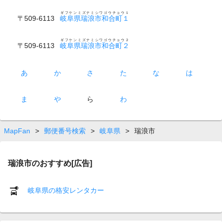
ギフケンミズナミシワゴウチョウ１
〒509-6113
岐阜県瑞浪市和合町１
ギフケンミズナミシワゴウチョウ２
〒509-6113
岐阜県瑞浪市和合町２
あ
か
さ
た
な
は
ま
や
ら
わ
MapFan
>
郵便番号検索
>
岐阜県
>
瑞浪市
瑞浪市のおすすめ[広告]
岐阜県の格安レンタカー