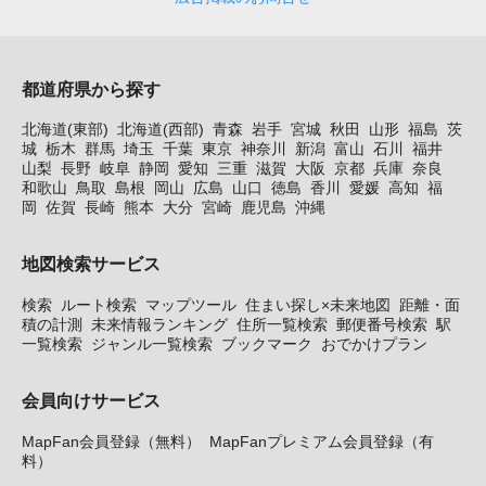
都道府県から探す
北海道(東部)
北海道(西部)
青森
岩手
宮城
秋田
山形
福島
茨
城
栃木
群馬
埼玉
千葉
東京
神奈川
新潟
富山
石川
福井
山梨
長野
岐阜
静岡
愛知
三重
滋賀
大阪
京都
兵庫
奈良
和歌山
鳥取
島根
岡山
広島
山口
徳島
香川
愛媛
高知
福
岡
佐賀
長崎
熊本
大分
宮崎
鹿児島
沖縄
地図検索サービス
検索
ルート検索
マップツール
住まい探し×未来地図
距離・面
積の計測
未来情報ランキング
住所一覧検索
郵便番号検索
駅
一覧検索
ジャンル一覧検索
ブックマーク
おでかけプラン
会員向けサービス
MapFan会員登録（無料）
MapFanプレミアム会員登録（有
料）