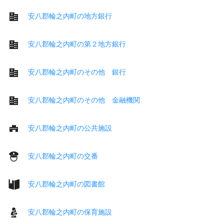
安八郡輪之内町の地方銀行
安八郡輪之内町の第２地方銀行
安八郡輪之内町のその他 銀行
安八郡輪之内町のその他 金融機関
安八郡輪之内町の公共施設
安八郡輪之内町の交番
安八郡輪之内町の図書館
安八郡輪之内町の保育施設