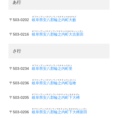
あ行
ギフケンアンパチグンワノウチチョウオオヤブ
〒503-0202
岐阜県安八郡輪之内町大藪
ギフケンアンパチグンワノウチチョウオオヨシシンデン
〒503-0216
岐阜県安八郡輪之内町大吉新田
さ行
ギフケンアンパチグンワノウチチョウサト
〒503-0234
岐阜県安八郡輪之内町里
ギフケンアンパチグンワノウチチョウシオバミ
〒503-0236
岐阜県安八郡輪之内町塩喰
ギフケンアンパチグンワノウチチョウシモオオグレ
〒503-0205
岐阜県安八郡輪之内町下大榑
ギフケンアンパチグンワノウチチョウシモオオグレシンデン
〒503-0206
岐阜県安八郡輪之内町下大榑新田