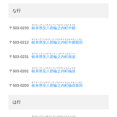
な行
ギフケンアンパチグンワノウチチョウナカゴウ
〒503-0233
岐阜県安八郡輪之内町中郷
ギフケンアンパチグンワノウチチョウナカゴウシンデン
〒503-0212
岐阜県安八郡輪之内町中郷新田
ギフケンアンパチグンワノウチチョウナンバ
〒503-0231
岐阜県安八郡輪之内町南波
ギフケンアンパチグンワノウチチョウニレマタ
〒503-0201
岐阜県安八郡輪之内町楡俣
ギフケンアンパチグンワノウチチョウニレマタシンデン
〒503-0203
岐阜県安八郡輪之内町楡俣新田
は行
ギフケンアンパチグンワノウチチョウフクヅカ