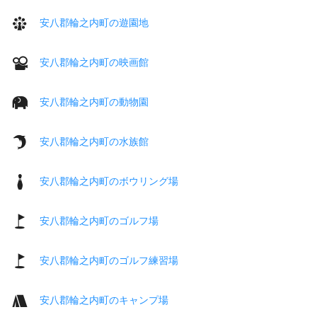
安八郡輪之内町の遊園地
安八郡輪之内町の映画館
安八郡輪之内町の動物園
安八郡輪之内町の水族館
安八郡輪之内町のボウリング場
安八郡輪之内町のゴルフ場
安八郡輪之内町のゴルフ練習場
安八郡輪之内町のキャンプ場