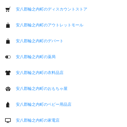
安八郡輪之内町のディスカウントストア
安八郡輪之内町のアウトレットモール
安八郡輪之内町のデパート
安八郡輪之内町の薬局
安八郡輪之内町の衣料品店
安八郡輪之内町のおもちゃ屋
安八郡輪之内町のベビー用品店
安八郡輪之内町の家電店