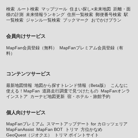
検索
ルート検索
マップツール
住まい探し×未来地図
距離・面
積の計測
未来情報ランキング
住所一覧検索
郵便番号検索
駅
一覧検索
ジャンル一覧検索
ブックマーク
おでかけプラン
会員向けサービス
MapFan会員登録（無料）
MapFanプレミアム会員登録（有
料）
コンテンツサービス
最新地図情報
地図から探すトレンド情報（Beta版）
こんなに
使える！MapFan
道路走行調査で見つけたもの
MapFanオンラ
インストア
カーナビ地図更新
宿・ホテル・旅館予約
個人向けサービス
MapFanプレミアム
スマートアップデート for カロッツェリア
MapFanAssist
MapFan BOT
トリマ
方位かなめ
GeoQuest（ジオクエ）
トリマ ポイントサイト