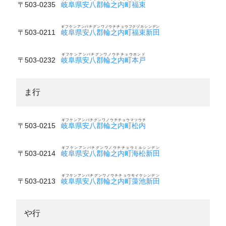
〒503-0235
岐阜県安八郡輪之内町福束
ギフケンアンパチグンワノウチチョウフクヅカシンデン
〒503-0211
岐阜県安八郡輪之内町福束新田
ギフケンアンパチグンワノウチチョウホンド
〒503-0232
岐阜県安八郡輪之内町本戸
ま行
ギフケンアンパチグンワノウチチョウマツウチ
〒503-0215
岐阜県安八郡輪之内町松内
ギフケンアンパチグンワノウチチョウミルシンデン
〒503-0214
岐阜県安八郡輪之内町海松新田
ギフケンアンパチグンワノウチチョウモイケシンデン
〒503-0213
岐阜県安八郡輪之内町藻池新田
や行