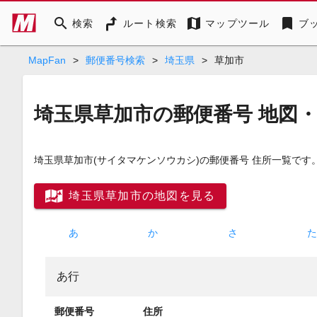
search
map
bookmark
検索
ルート検索
マップツール
ブ
MapFan
>
郵便番号検索
>
埼玉県
>
草加市
埼玉県草加市の郵便番号 地図
埼玉県草加市
(サイタマケンソウカシ)
の郵便番号 住所一覧です
埼玉県草加市の地図を見る
あ
か
さ
あ行
郵便番号
住所