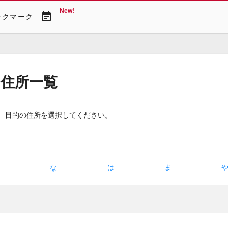
New!
event_note
ックマーク
・住所一覧
。 目的の住所を選択してください。
た
な
は
ま