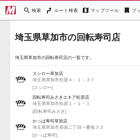
search
map
bookmark
検索
ルート検索
マップツール
ブ
埼玉県草加市の回転寿司店
埼玉県草加市の回転寿司店の一覧です。
スシロー草加店
埼玉県草加市松原４－１－３７
[スシロー]
回転寿司みさきエキア松原店
埼玉県草加市松原１－１－１
[回転寿司みさき]
かっぱ寿司草加店
埼玉県草加市長栄二丁目一番地３３
[かっぱ寿司]