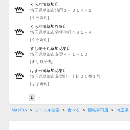
くら寿司草加店
埼玉県草加市清門１－３１４－１
[くら寿司]
くら寿司草加谷塚店
埼玉県草加市谷塚仲町４６１－４
[くら寿司]
すし銚子丸草加花栗店
埼玉県草加市花栗４－１－１０
[すし銚子丸]
はま寿司草加花栗店
埼玉県草加市花栗町一丁目２１番１号
[はま寿司]
page
You're
1
page
on
page
MapFan
>
ジャンル検索
>
食べる
>
回転寿司店
>
埼玉県