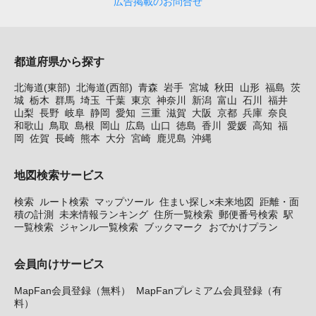
広告掲載のお問合せ
都道府県から探す
北海道(東部)
北海道(西部)
青森
岩手
宮城
秋田
山形
福島
茨
城
栃木
群馬
埼玉
千葉
東京
神奈川
新潟
富山
石川
福井
山梨
長野
岐阜
静岡
愛知
三重
滋賀
大阪
京都
兵庫
奈良
和歌山
鳥取
島根
岡山
広島
山口
徳島
香川
愛媛
高知
福
岡
佐賀
長崎
熊本
大分
宮崎
鹿児島
沖縄
地図検索サービス
検索
ルート検索
マップツール
住まい探し×未来地図
距離・面
積の計測
未来情報ランキング
住所一覧検索
郵便番号検索
駅
一覧検索
ジャンル一覧検索
ブックマーク
おでかけプラン
会員向けサービス
MapFan会員登録（無料）
MapFanプレミアム会員登録（有
料）