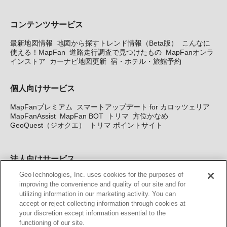
コンテンツサービス
最新地図情報
地図から探すトレンド情報（Beta版）
こんなに
使える！MapFan
道路走行調査で見つけたもの
MapFanオンラ
インストア
カーナビ地図更新
宿・ホテル・旅館予約
個人向けサービス
MapFanプレミアム
スマートアップデート for カロッツェリア
MapFanAssist
MapFan BOT
トリマ
方位かなめ
GeoQuest（ジオクエ）
トリマ ポイントサイト
法人向けサービス
GeoTechnologies, Inc. uses cookies for the purposes of
法人向け地図・位置情報サービス
WEBサイト・システム向け地
improving the convenience and quality of our site and for
図API
Windows PC向け地図開発キット
MapFan DB
住所確認
utilizing information in our marketing activity. You can
サービス
MAP WORLD+
トリマ広告
Geo-Research
スグロ
accept or reject collecting information through cookies at
ジ
your discretion except information essential to the
functioning of our site.