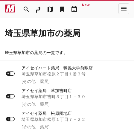
New!
menu
search
map
bookmark
event_note
埼玉県草加市の薬局
埼玉県草加市の薬局の一覧です。
アイセイハート薬局 獨協大学前駅店
埼玉県草加市松原２丁目１番３号
[その他 薬局]
アイセイ薬局 草加吉町店
埼玉県草加市吉町３丁目１－３０
[その他 薬局]
アイセイ薬局 松原団地店
埼玉県草加市松原１丁目７－２２
[その他 薬局]