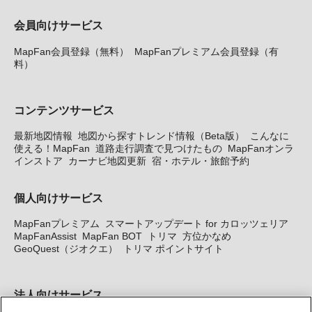
会員向けサービス
MapFan会員登録（無料）
MapFanプレミアム会員登録（有
料）
コンテンツサービス
最新地図情報
地図から探すトレンド情報（Beta版）
こんなに
使える！MapFan
道路走行調査で見つけたもの
MapFanオンラ
インストア
カーナビ地図更新
宿・ホテル・旅館予約
個人向けサービス
MapFanプレミアム
スマートアップデート for カロッツェリア
MapFanAssist
MapFan BOT
トリマ
方位かなめ
GeoQuest（ジオクエ）
トリマ ポイントサイト
法人向けサービス