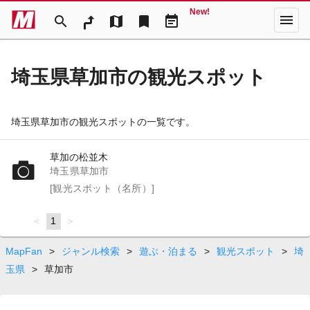
New!
menu
search
map
bookmark
event_note
埼玉県草加市の観光スポット
埼玉県草加市の観光スポットの一覧です。
草加の松並木
埼玉県草加市
[観光スポット（名所）]
page
You're
1
page
on
page
MapFan
>
ジャンル検索
>
遊ぶ・泊まる
>
観光スポット
>
埼
玉県
>
草加市