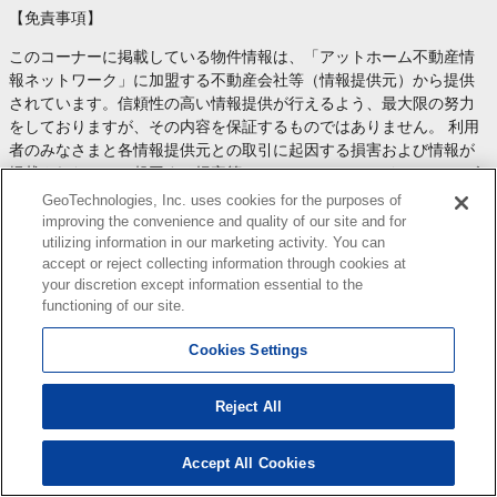
【免責事項】
このコーナーに掲載している物件情報は、「アットホーム不動産情
報ネットワーク」に加盟する不動産会社等（情報提供元）から提供
されています。信頼性の高い情報提供が行えるよう、最大限の努力
をしておりますが、その内容を保証するものではありません。 利用
者のみなさまと各情報提供元との取引に起因する損害および情報が
掲載されたことに起因する損害等については、 ジオテクノロジーズ
株式会社、およびアットホームは一切責任を負いません。
GeoTechnologies, Inc. uses cookies for the purposes of
各物件情報の内容や画像等はすべて現況を優先させていただきま
improving the convenience and quality of our site and for
utilizing information in our marketing activity. You can
す。
accept or reject collecting information through cookies at
お取引等（お取引の準備、資金調達等を含みます）の際には、内容
your discretion except information essential to the
や契約条件等について、 各情報提供元より十分な説明を受け、ご自
functioning of our site.
身でご確認の上、判断してください。
このコーナーへの物件情報のご掲載、その他不動産業務ソリューシ
Cookies Settings
ョン等についての不動産会社様のお問合せは
こちら
からお願いいた
します。
Reject All
Accept All Cookies
169
検索結果を見る
件
Copyright(c) At Home Co.,Ltd. このサイトに掲載している情報の無断転載を禁止します。著作権
はアットホーム（株）またはその情報提供者に帰属します。