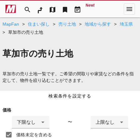
New!
menu
search
map
bookmark
event_note
MapFan
>
住まい探し
>
売り土地
>
地域から探す
>
埼玉県
>
草加市の売り土地
草加市の売り土地
草加市の売り土地一覧です。ご希望の間取りや家賃などの条件を指
定して、物件を絞り込むことができます。
検索条件を設定する
価格
下限なし
上限なし
〜
価格未定を含める