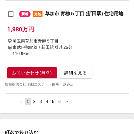
草加市 青柳５丁目 (新田駅) 住宅用地
新着
売地
1,980万円
埼玉県草加市青柳５丁目
東武伊勢崎線 / 新田駅
徒歩25分
110.96㎡
お問い合わせ(無料)
詳細を見る
情報提供会社: (株)エステート白馬 越谷店
page
You're
1
page
2
page
3
page
4
page
5
page
6
page
on
page
町名で絞り込む