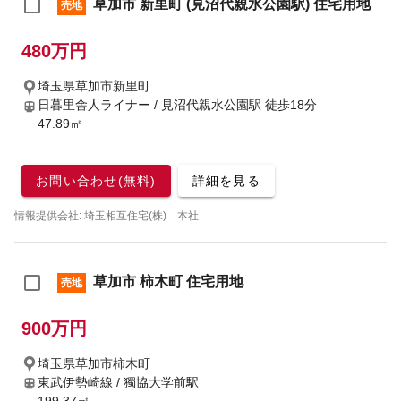
草加市 新里町 (見沼代親水公園駅) 住宅用地
売地
480万円
埼玉県草加市新里町
日暮里舎人ライナー / 見沼代親水公園駅
徒歩18分
47.89㎡
お問い合わせ(無料)
詳細を見る
情報提供会社: 埼玉相互住宅(株) 本社
草加市 柿木町 住宅用地
売地
900万円
埼玉県草加市柿木町
東武伊勢崎線 / 獨協大学前駅