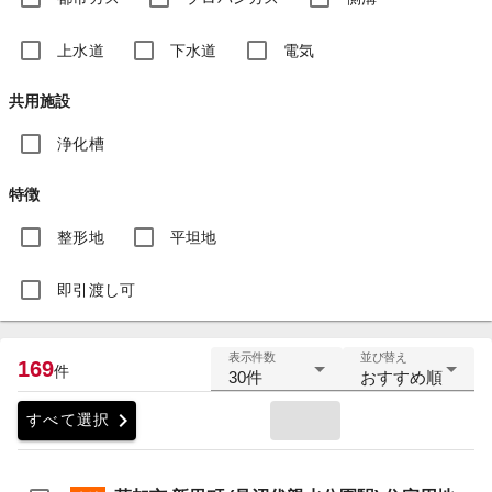
上水道
下水道
電気
共用施設
浄化槽
特徴
整形地
平坦地
即引渡し可
表示件数
並び替え
169
件
30件
おすすめ順
chevron_right
すべて選択