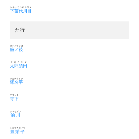
シモナワシロカワメ
下苗代川目
た行
タテノウシロ
舘ノ後
タロウスダ
太郎須田
ツカナタイラ
塚名平
テラシタ
寺下
トマリガワ
泊川
トヨサカタイラ
豊栄平