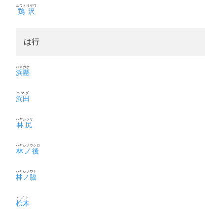
ニワトリザワ
鶏沢
は行
ハマガケ
浜懸
ハマダ
浜田
ハヤシジリ
林尻
ハヤシノウシロ
林ノ後
ハヤシノワキ
林ノ脇
ヒノキ
桧木