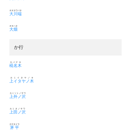
オオカワバタ
大川端
オオハタ
大畑
か行
カバナキ
椛名木
カミイタヤノキ
上イタヤノ木
カミソトノサワ
上外ノ沢
カミタノサワ
上田ノ沢
カヤタイラ
茅平