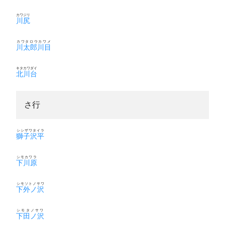
カワジリ
川尻
カワタロウカワメ
川太郎川目
キタカワダイ
北川台
さ行
シシザワタイラ
獅子沢平
シモカワラ
下川原
シモソトノサワ
下外ノ沢
シモタノサワ
下田ノ沢