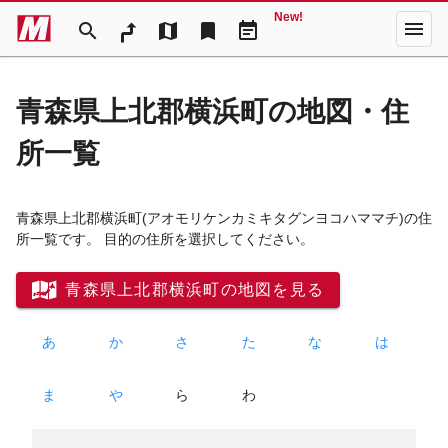
New!
menu
search
map
bookmark
event_note
青森県上北郡横浜町の地図・住
所一覧
青森県上北郡横浜町
(アオモリケンカミキタグンヨコハママチ)
の住
所一覧です。 目的の住所を選択してください。
青森県上北郡横浜町の地図を見る
あ
か
さ
た
な
は
ま
や
ら
わ