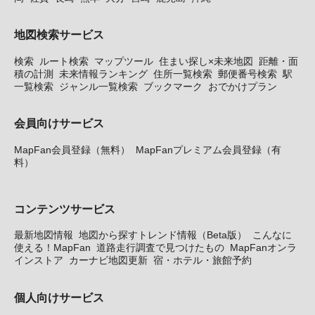
地図検索サービス
検索
ルート検索
マップツール
住まい探し×未来地図
距離・面
積の計測
未来情報ランキング
住所一覧検索
郵便番号検索
駅
一覧検索
ジャンル一覧検索
ブックマーク
おでかけプラン
会員向けサービス
MapFan会員登録（無料）
MapFanプレミアム会員登録（有
料）
コンテンツサービス
最新地図情報
地図から探すトレンド情報（Beta版）
こんなに
使える！MapFan
道路走行調査で見つけたもの
MapFanオンラ
インストア
カーナビ地図更新
宿・ホテル・旅館予約
個人向けサービス