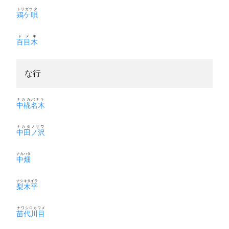
トリガウタ
鶏ケ唄
ドメキ
百目木
な行
ナカカバナキ
中椛名木
ナカタノサワ
中田ノ沢
ナカハタ
中畑
ナシキタイラ
梨木平
ナワシロカワメ
苗代川目