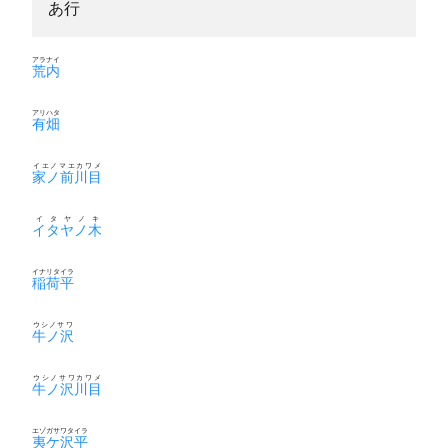
あ行
アラナイ
荒内
アリハタ
有畑
イエノマエカワメ
家ノ前川目
イタヤノキ
イタヤノ木
イナリタイラ
稲荷平
ウシノサワ
牛ノ沢
ウシノサワカワメ
牛ノ沢川目
エゾガサワタイラ
夷ケ沢平