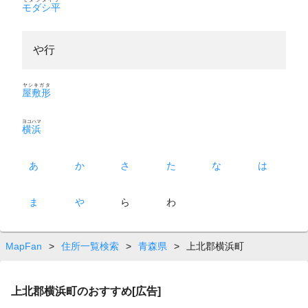
モダシ平
や行
ヤシキガタ
屋敷形
ヨコハマ
横浜
あ
か
さ
た
な
は
ま
や
ら
わ
MapFan
>
住所一覧検索
>
青森県
>
上北郡横浜町
上北郡横浜町のおすすめ[広告]