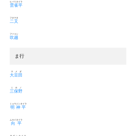
ヒバリタイラ
雲雀平
フタマタ
二又
フツコシ
吹越
ま行
マメダ
大豆田
ミホノ
三保野
ミョウジンタイラ
明神平
ムカイタイラ
向平
モダシタイラ