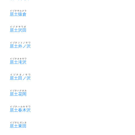
イヅチサルクラ
居土猿倉
イヅチサワダ
居土沢田
イヅチソトノサワ
居土外ノ沢
イヅチタキサワ
居土滝沢
イヅチタノサワ
居土田ノ沢
イヅチハナオカ
居土花岡
イヅチハルキサワ
居土春木沢
イヅチヒガシタ
居土東田