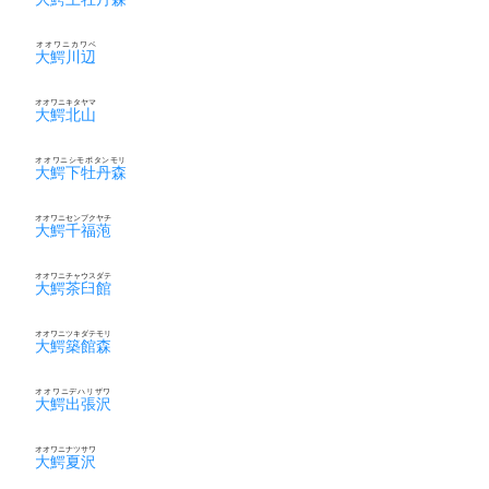
オオワニカワベ
大鰐川辺
オオワニキタヤマ
大鰐北山
オオワニシモボタンモリ
大鰐下牡丹森
オオワニセンプクヤチ
大鰐千福萢
オオワニチャウスダテ
大鰐茶臼館
オオワニツキダテモリ
大鰐築館森
オオワニデハリザワ
大鰐出張沢
オオワニナツサワ
大鰐夏沢