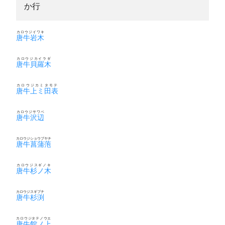
か行
カロウジイワキ
唐牛岩木
カロウジカイラギ
唐牛貝羅木
カロウジカミタモテ
唐牛上ミ田表
カロウジサワベ
唐牛沢辺
カロウジショウブヤチ
唐牛菖蒲萢
カロウジスギノキ
唐牛杉ノ木
カロウジスギブチ
唐牛杉渕
カロウジタテノウエ
唐牛館ノ上