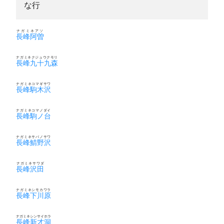
な行
ナガミネアソ
長峰阿曽
ナガミネクジュウクモリ
長峰九十九森
ナガミネコマギサワ
長峰駒木沢
ナガミネコマノダイ
長峰駒ノ台
ナガミネサバノサワ
長峰鯖野沢
ナガミネサワダ
長峰沢田
ナガミネシモカワラ
長峰下川原
ナガミネシンサイホラ
長峰新才洞