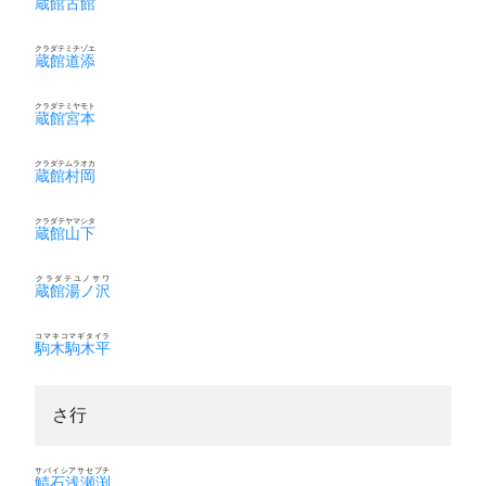
蔵館古館
クラダテミチゾエ
蔵館道添
クラダテミヤモト
蔵館宮本
クラダテムラオカ
蔵館村岡
クラダテヤマシタ
蔵館山下
クラダテユノサワ
蔵館湯ノ沢
コマキコマギタイラ
駒木駒木平
さ行
サバイシアサセブチ
鯖石浅瀬渕