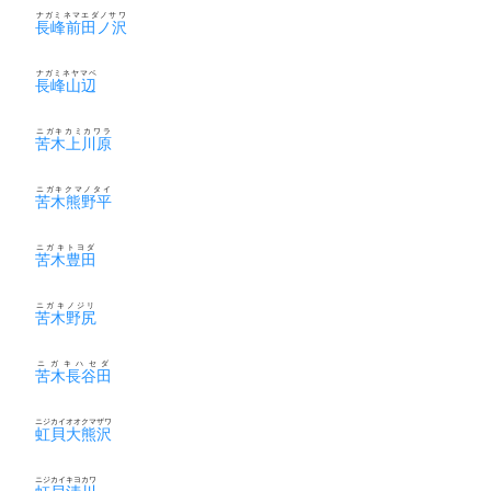
ナガミネマエダノサワ
長峰前田ノ沢
ナガミネヤマベ
長峰山辺
ニガキカミカワラ
苦木上川原
ニガキクマノタイ
苦木熊野平
ニガキトヨダ
苦木豊田
ニガキノジリ
苦木野尻
ニガキハセダ
苦木長谷田
ニジカイオオクマザワ
虹貝大熊沢
ニジカイキヨカワ