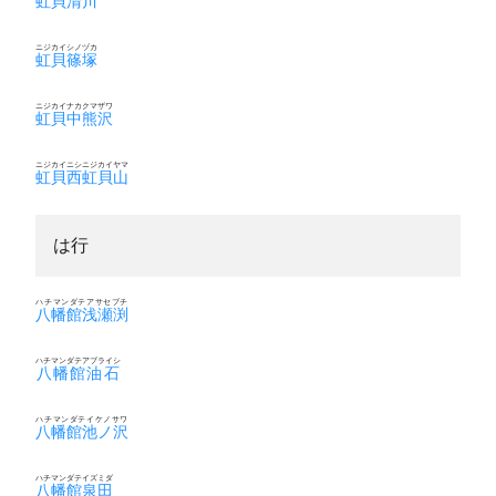
虹貝清川
ニジカイシノヅカ
虹貝篠塚
ニジカイナカクマザワ
虹貝中熊沢
ニジカイニシニジカイヤマ
虹貝西虹貝山
は行
ハチマンダテアサセブチ
八幡館浅瀬渕
ハチマンダテアブライシ
八幡館油石
ハチマンダテイケノサワ
八幡館池ノ沢
ハチマンダテイズミダ
八幡館泉田