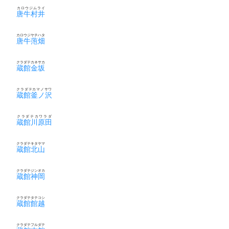
カロウジムライ
唐牛村井
カロウジヤチハタ
唐牛萢畑
クラダテカネサカ
蔵館金坂
クラダテカマノサワ
蔵館釜ノ沢
クラダテカワラダ
蔵館川原田
クラダテキタヤマ
蔵館北山
クラダテジンオカ
蔵館神岡
クラダテタテコシ
蔵館館越
クラダテフルダテ