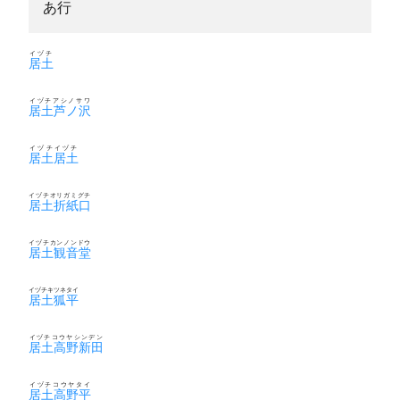
あ行
イヅチ
居土
イヅチアシノサワ
居土芦ノ沢
イヅチイヅチ
居土居土
イヅチオリガミグチ
居土折紙口
イヅチカンノンドウ
居土観音堂
イヅチキツネタイ
居土狐平
イヅチコウヤシンデン
居土高野新田
イヅチコウヤタイ
居土高野平