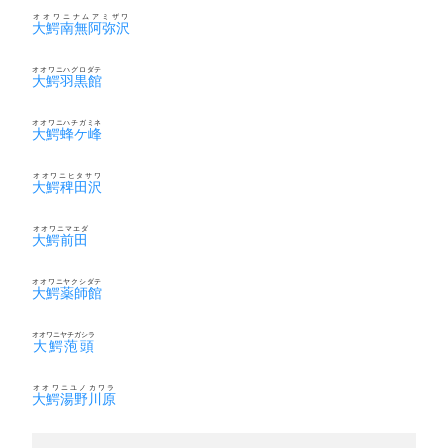
オオワニナムアミザワ
大鰐南無阿弥沢
オオワニハグロダテ
大鰐羽黒館
オオワニハチガミネ
大鰐蜂ケ峰
オオワニヒタサワ
大鰐稗田沢
オオワニマエダ
大鰐前田
オオワニヤクシダテ
大鰐薬師館
オオワニヤチガシラ
大鰐萢頭
オオワニユノカワラ
大鰐湯野川原