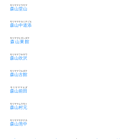
モリヤマドウヤマ
森山堂山
モリヤマナカミチゾエ
森山中道添
モリヤマヒガシダテ
森山東館
モリヤマフキサワ
森山吹沢
モリヤマフルダテ
森山古館
モリヤママエダ
森山前田
モリヤマムラモト
森山村元
モリヤマヤチナカ
森山萢中