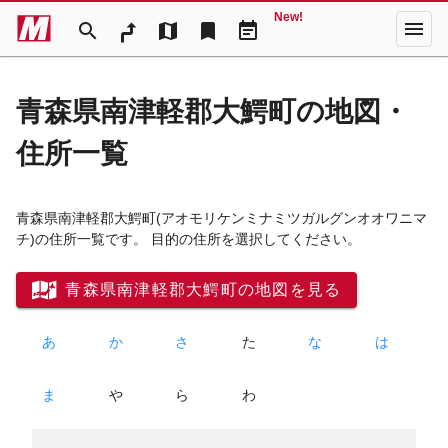
New!
menu
search
map
bookmark
event_note
青森県南津軽郡大鰐町の地図・
住所一覧
青森県南津軽郡大鰐町
(アオモリケンミナミツガルグンオオワニマ
チ)
の住所一覧です。 目的の住所を選択してください。
青森県南津軽郡大鰐町の地図を見る
あ
か
さ
た
な
は
ま
や
ら
わ