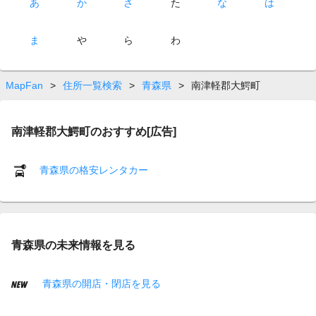
あ
か
さ
た
な
は
ま
や
ら
わ
MapFan
>
住所一覧検索
>
青森県
>
南津軽郡大鰐町
南津軽郡大鰐町のおすすめ[広告]
青森県の格安レンタカー
青森県の未来情報を見る
青森県の開店・閉店を見る