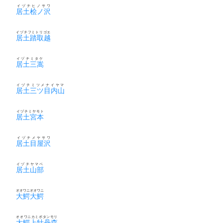
イヅチヒノサワ
居土桧ノ沢
イヅチフミトリゴエ
居土踏取越
イヅチミタケ
居土三嵩
イヅチミツメナイヤマ
居土三ツ目内山
イヅチミヤモト
居土宮本
イヅチメヤサワ
居土目屋沢
イヅチヤマベ
居土山部
オオワニオオワニ
大鰐大鰐
オオワニカミボタンモリ
大鰐上牡丹森