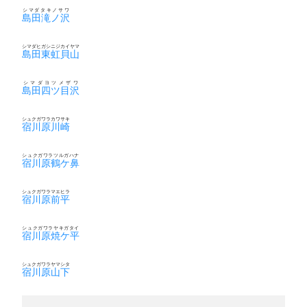
シマダタキノサワ
島田滝ノ沢
シマダヒガシニジカイヤマ
島田東虹貝山
シマダヨツメザワ
島田四ツ目沢
シュクガワラカワサキ
宿川原川崎
シュクガワラツルガハナ
宿川原鶴ケ鼻
シュクガワラマエヒラ
宿川原前平
シュクガワラヤキガタイ
宿川原焼ケ平
シュクガワラヤマシタ
宿川原山下