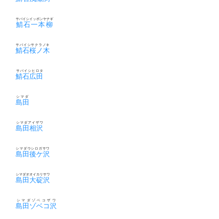
サバイシイッポンヤナギ
鯖石一本柳
サバイシサクラノキ
鯖石桜ノ木
サバイシヒロタ
鯖石広田
シマダ
島田
シマダアイザワ
島田相沢
シマダウシロガサワ
島田後ケ沢
シマダオオイカリサワ
島田大碇沢
シマダゾベコザワ
島田ゾベコ沢