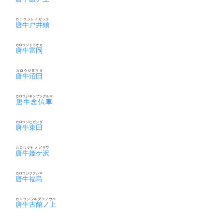
カロウジトイガシラ
唐牛戸井頭
カロウジトミオカ
唐牛富岡
カロウジヌマタ
唐牛沼田
カロウジネンブツグルマ
唐牛念仏車
カロウジヒガシダ
唐牛東田
カロウジヒメガサワ
唐牛姫ケ沢
カロウジフクシマ
唐牛福島
カロウジフルダテノウエ
唐牛古館ノ上