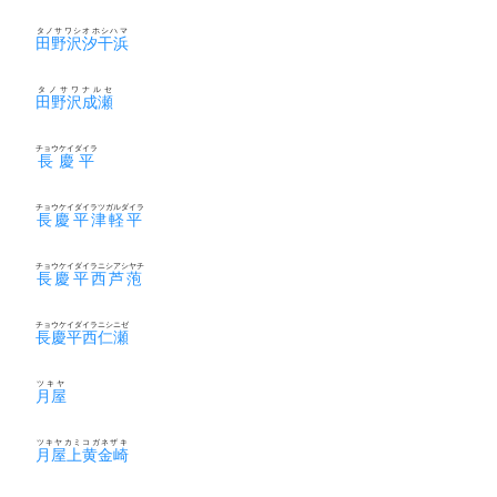
タノサワシオホシハマ
田野沢汐干浜
タノサワナルセ
田野沢成瀬
チョウケイダイラ
長慶平
チョウケイダイラツガルダイラ
長慶平津軽平
チョウケイダイラニシアシヤチ
長慶平西芦萢
チョウケイダイラニシニゼ
長慶平西仁瀬
ツキヤ
月屋
ツキヤカミコガネザキ
月屋上黄金崎