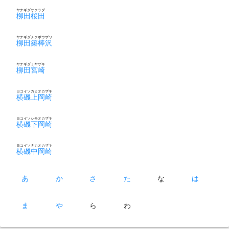
ヤナギダサクラダ
柳田桜田
ヤナギダチクボウザワ
柳田築棒沢
ヤナギダミヤザキ
柳田宮崎
ヨコイソカミオカザキ
横磯上岡崎
ヨコイソシモオカザキ
横磯下岡崎
ヨコイソナカオカザキ
横磯中岡崎
あ
か
さ
た
な
は
ま
や
ら
わ