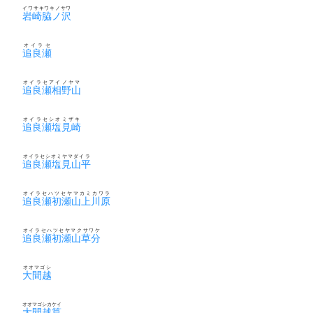
イワサキワキノサワ
岩崎脇ノ沢
オイラセ
追良瀬
オイラセアイノヤマ
追良瀬相野山
オイラセシオミザキ
追良瀬塩見崎
オイラセシオミヤマダイラ
追良瀬塩見山平
オイラセハツセヤマカミカワラ
追良瀬初瀬山上川原
オイラセハツセヤマクサワケ
追良瀬初瀬山草分
オオマゴシ
大間越
オオマゴシカケイ
大間越筧