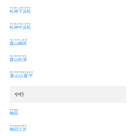
マツガミシモハママツ
松神下浜松
マツガミナカハママツ
松神中浜松
モリヤマシマダ
森山嶋田
モリヤママツウラ
森山松浦
モリヤマヤマモリダイラ
森山山森平
や行
ヤナギダ
柳田
ヤナギダエザワ
柳田江沢