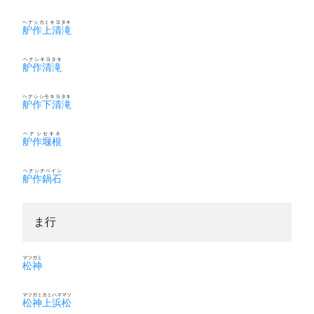
ヘナシカミキヨタキ
舮作上清滝
ヘナシキヨタキ
舮作清滝
ヘナシシモキヨタキ
舮作下清滝
ヘナシセキネ
舮作堰根
ヘナシナベイシ
舮作鍋石
ま行
マツガミ
松神
マツガミカミハママツ
松神上浜松