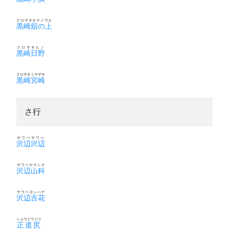
クロサキタテノウエ
黒崎舘の上
クロサキヒノ
黒崎日野
クロサキミヤザキ
黒崎宮崎
さ行
サワベサワベ
沢辺沢辺
サワベヤマシナ
沢辺山科
サワベヨシハナ
沢辺吉花
ショウドウジリ
正道尻