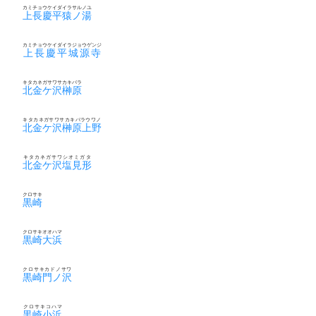
カミチョウケイダイラサルノユ
上長慶平猿ノ湯
カミチョウケイダイラジョウゲンジ
上長慶平城源寺
キタカネガサワサカキバラ
北金ケ沢榊原
キタカネガサワサカキバラウワノ
北金ケ沢榊原上野
キタカネガサワシオミガタ
北金ケ沢塩見形
クロサキ
黒崎
クロサキオオハマ
黒崎大浜
クロサキカドノサワ
黒崎門ノ沢
クロサキコハマ
黒崎小浜