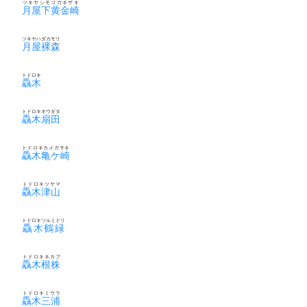
ツキヤシモコガネザキ
月屋下黄金崎
ツキヤハダカモリ
月屋裸森
トドロキ
驫木
トドロキオウギタ
驫木扇田
トドロキカメガサキ
驫木亀ケ崎
トドロキツヤマ
驫木津山
トドロキツルミドリ
驫木鶴緑
トドロキネカブ
驫木根株
トドロキミウラ
驫木三浦