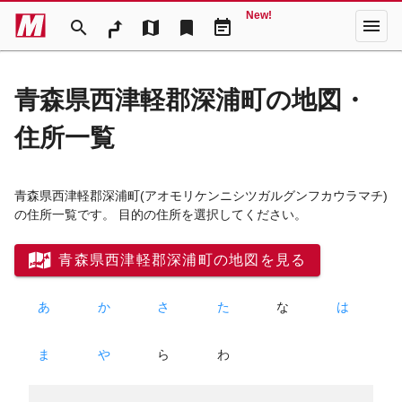
New!
menu
search
map
bookmark
event_note
青森県西津軽郡深浦町の地図・
住所一覧
青森県西津軽郡深浦町
(アオモリケンニシツガルグンフカウラマチ)
の住所一覧です。 目的の住所を選択してください。
青森県西津軽郡深浦町の地図を見る
あ
か
さ
た
な
は
ま
や
ら
わ