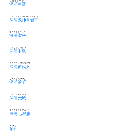
フカウラゴザノ
深浦蓙野
フカウラサルカミハナイワシタ
深浦猿神鼻岩下
フカウラトラヒラ
深浦寅平
フカウラナカザワ
深浦中沢
フカウラナワシロザワ
深浦苗代沢
フカウラハママチ
深浦浜町
フカウラモトシロ
深浦元城
フカウラモトフカウラ
深浦元深浦
ヘナシ
舮作