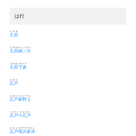
は行
ヒサダ
久田
ヒサダキリノサワ
久田桐ノ沢
ヒサダシモクラ
久田下倉
ヒロト
広戸
ヒロトイエノウエ
広戸家野上
ヒロトコビロト
広戸小広戸
ヒロトモザワヤギシ
広戸母沢家岸