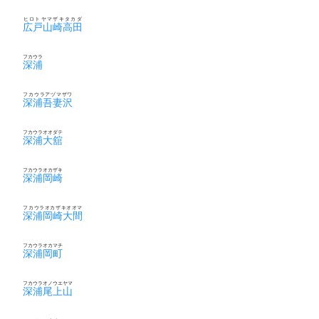
ヒロトヤマザキタカダ
広戸山崎高田
フカウラ
深浦
フカウラアヅマザワ
深浦吾妻沢
フカウラオオダテ
深浦大舘
フカウラオカザキ
深浦岡崎
フカウラオカザキオオマ
深浦岡崎大間
フカウラオカマチ
深浦岡町
フカウラオノウエヤマ
深浦尾上山