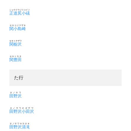
ショウドウジリコイソ
正道尻小礒
セキコジマザキ
関小島崎
セキトチザワ
関栃沢
セキトヨタ
関豊田
た行
タノサワ
田野沢
タノサワオダザワ
田野沢小田沢
タノサワキヨタキ
田野沢清滝