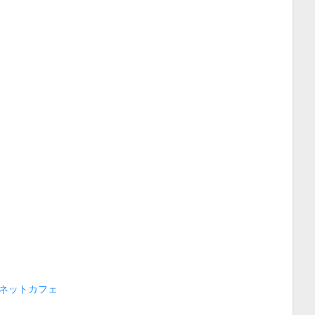
ネットカフェ