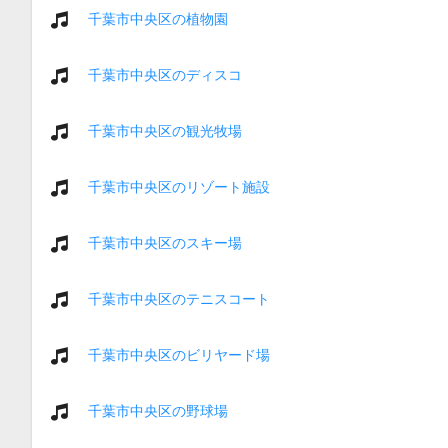
千葉市中央区の植物園
千葉市中央区のディスコ
千葉市中央区の観光牧場
千葉市中央区のリゾート施設
千葉市中央区のスキー場
千葉市中央区のテニスコート
千葉市中央区のビリヤード場
千葉市中央区の野球場