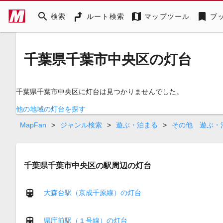
search
map
bookmark
検索
ルート検索
マップツール
ブ
千葉県千葉市中央区の灯台
千葉県千葉市中央区に灯台は見つかりませんでした。
他の地域の灯台を探す
MapFan
>
ジャンル検索
>
遊ぶ・泊まる
>
その他 遊ぶ・
千葉県千葉市中央区の駅周辺の灯台
大森台駅（京成千原線）の灯台
県庁前駅（１号線）の灯台