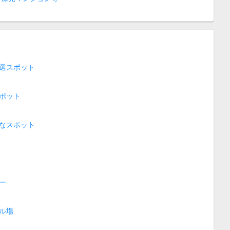
選スポット
ポット
なスポット
ー
ル場