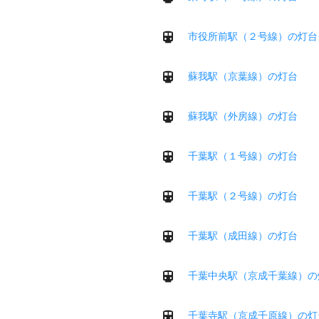
市役所前駅（２号線）の灯台
蘇我駅（京葉線）の灯台
蘇我駅（外房線）の灯台
千葉駅（１号線）の灯台
千葉駅（２号線）の灯台
千葉駅（成田線）の灯台
千葉中央駅（京成千葉線）の
千葉寺駅（京成千原線）の灯