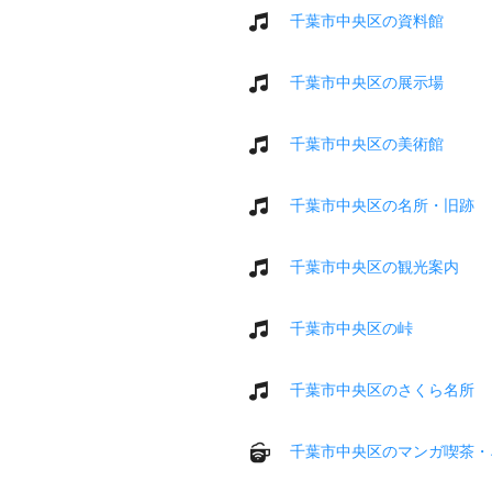
千葉市中央区の資料館
千葉市中央区の展示場
千葉市中央区の美術館
千葉市中央区の名所・旧跡
千葉市中央区の観光案内
千葉市中央区の峠
千葉市中央区のさくら名所
千葉市中央区のマンガ喫茶・