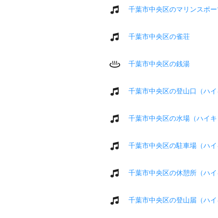
千葉市中央区のマリンスポー
千葉市中央区の雀荘
千葉市中央区の銭湯
千葉市中央区の登山口（ハイ
千葉市中央区の水場（ハイキ
千葉市中央区の駐車場（ハイ
千葉市中央区の休憩所（ハイ
千葉市中央区の登山届（ハイ