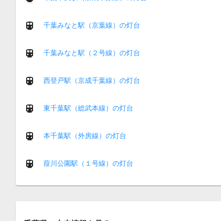
千葉みなと駅（京葉線）の灯台
千葉みなと駅（２号線）の灯台
西登戸駅（京成千葉線）の灯台
東千葉駅（総武本線）の灯台
本千葉駅（外房線）の灯台
葭川公園駅（１号線）の灯台