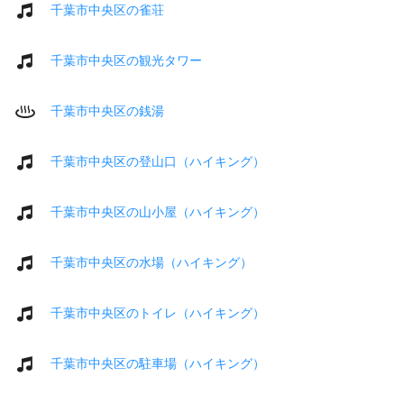
千葉市中央区の雀荘
千葉市中央区の観光タワー
千葉市中央区の銭湯
千葉市中央区の登山口（ハイキング）
千葉市中央区の山小屋（ハイキング）
千葉市中央区の水場（ハイキング）
千葉市中央区のトイレ（ハイキング）
千葉市中央区の駐車場（ハイキング）