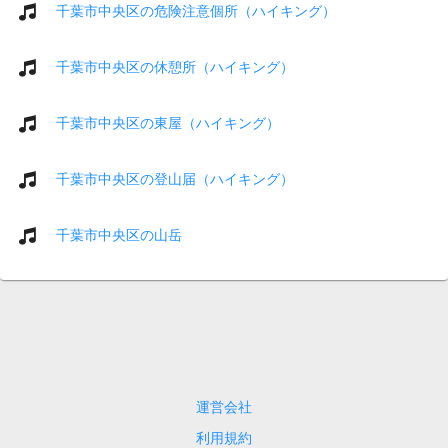
千葉市中央区の危険注意個所（ハイキング）
千葉市中央区の休憩所（ハイキング）
千葉市中央区の東屋（ハイキング）
千葉市中央区の登山届（ハイキング）
千葉市中央区の山岳
運営会社
利用規約