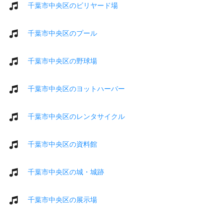
千葉市中央区のビリヤード場
千葉市中央区のプール
千葉市中央区の野球場
千葉市中央区のヨットハーバー
千葉市中央区のレンタサイクル
千葉市中央区の資料館
千葉市中央区の城・城跡
千葉市中央区の展示場