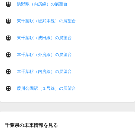
浜野駅（内房線）の展望台
東千葉駅（総武本線）の展望台
東千葉駅（成田線）の展望台
本千葉駅（外房線）の展望台
本千葉駅（内房線）の展望台
葭川公園駅（１号線）の展望台
千葉県の未来情報を見る