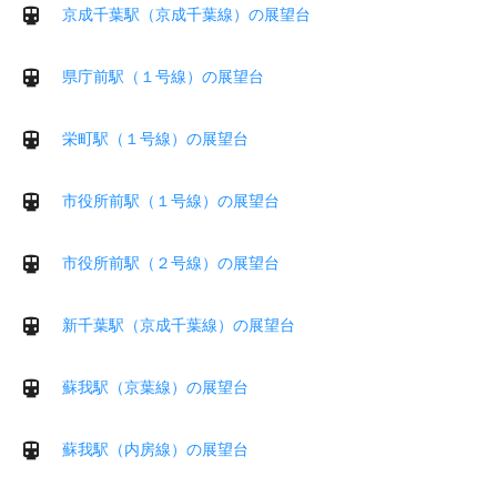
京成千葉駅（京成千葉線）の展望台
県庁前駅（１号線）の展望台
栄町駅（１号線）の展望台
市役所前駅（１号線）の展望台
市役所前駅（２号線）の展望台
新千葉駅（京成千葉線）の展望台
蘇我駅（京葉線）の展望台
蘇我駅（内房線）の展望台