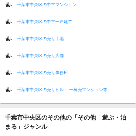
千葉市中央区の中古マンション
千葉市中央区の中古一戸建て
千葉市中央区の売り土地
千葉市中央区の売り店舗
千葉市中央区の売り事務所
千葉市中央区の売りビル・ 一棟売マンション等
千葉市中央区のその他の「その他 遊ぶ・泊
まる」ジャンル