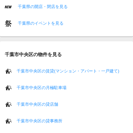
千葉県の開店・閉店を見る
千葉県のイベントを見る
千葉市中央区の物件を見る
千葉市中央区の賃貸(マンション・アパート・一戸建て)
千葉市中央区の月極駐車場
千葉市中央区の貸店舗
千葉市中央区の貸事務所