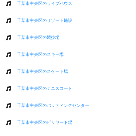
千葉市中央区のライブハウス
千葉市中央区のリゾート施設
千葉市中央区の競技場
千葉市中央区のスキー場
千葉市中央区のスケート場
千葉市中央区のテニスコート
千葉市中央区のバッティングセンター
千葉市中央区のビリヤード場