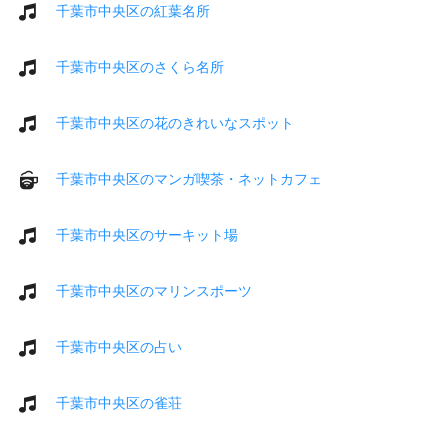
千葉市中央区の紅葉名所
千葉市中央区のさくら名所
千葉市中央区の花のきれいなスポット
千葉市中央区のマンガ喫茶・ネットカフェ
千葉市中央区のサーキット場
千葉市中央区のマリンスポーツ
千葉市中央区の占い
千葉市中央区の雀荘