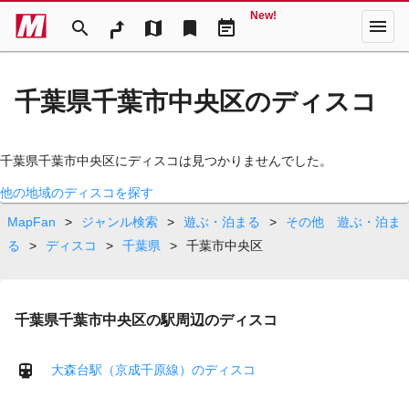
New!
menu
search
map
bookmark
event_note
千葉県千葉市中央区のディスコ
千葉県千葉市中央区にディスコは見つかりませんでした。
他の地域のディスコを探す
MapFan
>
ジャンル検索
>
遊ぶ・泊まる
>
その他 遊ぶ・泊ま
る
>
ディスコ
>
千葉県
>
千葉市中央区
千葉県千葉市中央区の駅周辺のディスコ
大森台駅（京成千原線）のディスコ