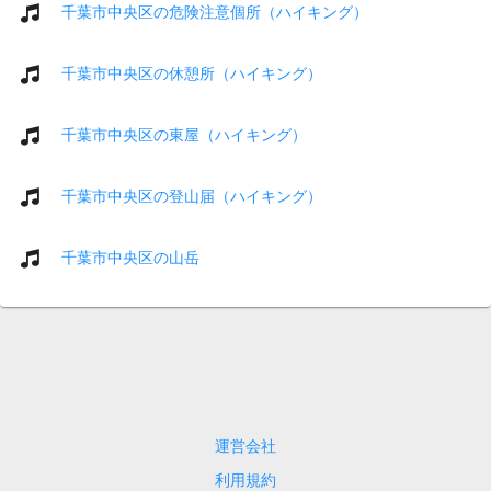
千葉市中央区の危険注意個所（ハイキング）
千葉市中央区の休憩所（ハイキング）
千葉市中央区の東屋（ハイキング）
千葉市中央区の登山届（ハイキング）
千葉市中央区の山岳
運営会社
利用規約