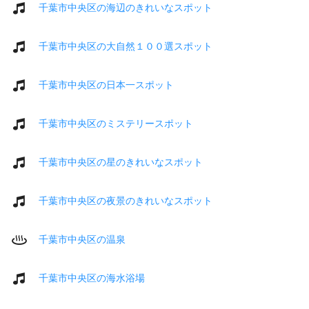
千葉市中央区の海辺のきれいなスポット
千葉市中央区の大自然１００選スポット
千葉市中央区の日本一スポット
千葉市中央区のミステリースポット
千葉市中央区の星のきれいなスポット
千葉市中央区の夜景のきれいなスポット
千葉市中央区の温泉
千葉市中央区の海水浴場