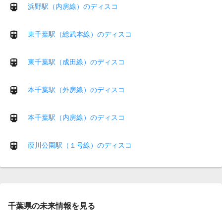
浜野駅（内房線）のディスコ
東千葉駅（総武本線）のディスコ
東千葉駅（成田線）のディスコ
本千葉駅（外房線）のディスコ
本千葉駅（内房線）のディスコ
葭川公園駅（１号線）のディスコ
千葉県の未来情報を見る