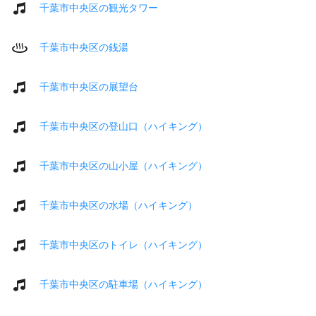
千葉市中央区の観光タワー
千葉市中央区の銭湯
千葉市中央区の展望台
千葉市中央区の登山口（ハイキング）
千葉市中央区の山小屋（ハイキング）
千葉市中央区の水場（ハイキング）
千葉市中央区のトイレ（ハイキング）
千葉市中央区の駐車場（ハイキング）