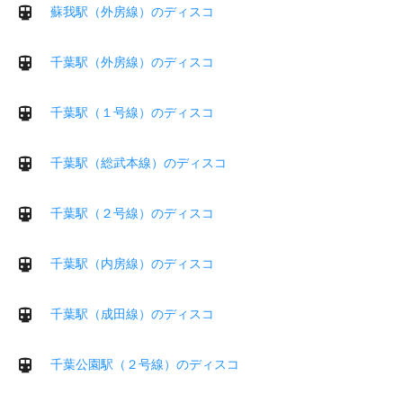
蘇我駅（外房線）のディスコ
千葉駅（外房線）のディスコ
千葉駅（１号線）のディスコ
千葉駅（総武本線）のディスコ
千葉駅（２号線）のディスコ
千葉駅（内房線）のディスコ
千葉駅（成田線）のディスコ
千葉公園駅（２号線）のディスコ