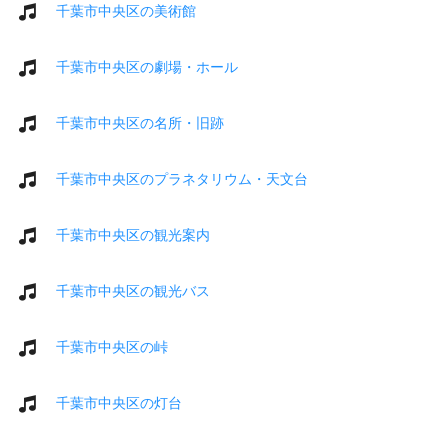
千葉市中央区の美術館
千葉市中央区の劇場・ホール
千葉市中央区の名所・旧跡
千葉市中央区のプラネタリウム・天文台
千葉市中央区の観光案内
千葉市中央区の観光バス
千葉市中央区の峠
千葉市中央区の灯台