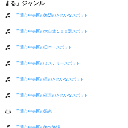
まる」ジャンル
千葉市中央区の海辺のきれいなスポット
千葉市中央区の大自然１００選スポット
千葉市中央区の日本一スポット
千葉市中央区のミステリースポット
千葉市中央区の星のきれいなスポット
千葉市中央区の夜景のきれいなスポット
千葉市中央区の温泉
千葉市中央区の海水浴場