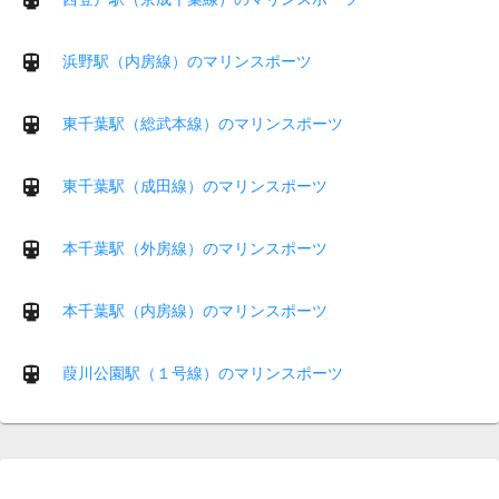
浜野駅（内房線）のマリンスポーツ
東千葉駅（総武本線）のマリンスポーツ
東千葉駅（成田線）のマリンスポーツ
本千葉駅（外房線）のマリンスポーツ
本千葉駅（内房線）のマリンスポーツ
葭川公園駅（１号線）のマリンスポーツ