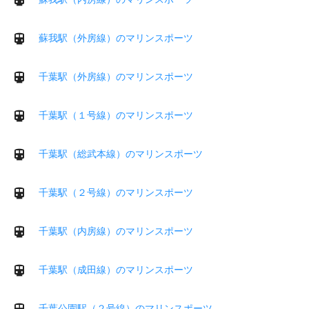
蘇我駅（外房線）のマリンスポーツ
千葉駅（外房線）のマリンスポーツ
千葉駅（１号線）のマリンスポーツ
千葉駅（総武本線）のマリンスポーツ
千葉駅（２号線）のマリンスポーツ
千葉駅（内房線）のマリンスポーツ
千葉駅（成田線）のマリンスポーツ
千葉公園駅（２号線）のマリンスポーツ