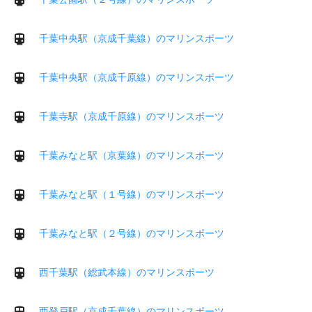
千葉中央駅（京成千葉線）のマリンスポーツ
千葉中央駅（京成千原線）のマリンスポーツ
千葉寺駅（京成千原線）のマリンスポーツ
千葉みなと駅（京葉線）のマリンスポーツ
千葉みなと駅（１号線）のマリンスポーツ
千葉みなと駅（２号線）のマリンスポーツ
西千葉駅（総武本線）のマリンスポーツ
西登戸駅（京成千葉線）のマリンスポーツ