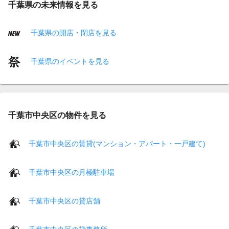
千葉県の未来情報を見る
千葉県の開店・閉店を見る
千葉県のイベントを見る
千葉市中央区の物件を見る
千葉市中央区の賃貸(マンション・アパート・一戸建て)
千葉市中央区の月極駐車場
千葉市中央区の貸店舗