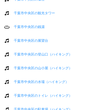
千葉市中央区の観光タワー
千葉市中央区の銭湯
千葉市中央区の展望台
千葉市中央区の登山口（ハイキング）
千葉市中央区の山小屋（ハイキング）
千葉市中央区の水場（ハイキング）
千葉市中央区のトイレ（ハイキング）
千葉市中央区の駐車場（ハイキング）