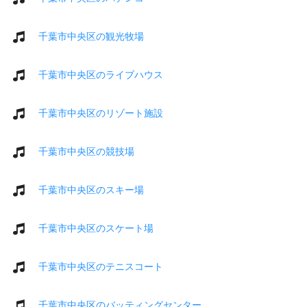
千葉市中央区の観光牧場
千葉市中央区のライブハウス
千葉市中央区のリゾート施設
千葉市中央区の競技場
千葉市中央区のスキー場
千葉市中央区のスケート場
千葉市中央区のテニスコート
千葉市中央区のバッティングセンター