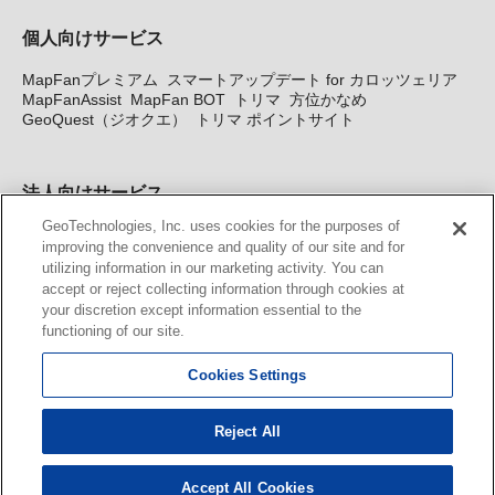
個人向けサービス
MapFanプレミアム
スマートアップデート for カロッツェリア
MapFanAssist
MapFan BOT
トリマ
方位かなめ
GeoQuest（ジオクエ）
トリマ ポイントサイト
法人向けサービス
GeoTechnologies, Inc. uses cookies for the purposes of
法人向け地図・位置情報サービス
WEBサイト・システム向け地
improving the convenience and quality of our site and for
図API
Windows PC向け地図開発キット
MapFan DB
住所確認
utilizing information in our marketing activity. You can
サービス
MAP WORLD+
トリマ広告
Geo-Research
スグロ
accept or reject collecting information through cookies at
ジ
your discretion except information essential to the
functioning of our site.
カーナビ地図更新サービス
Cookies Settings
MapFan スマートメンバーズ
カロッツェリア地図割プラス
KENWOOD MapFan Club
Reject All
Accept All Cookies