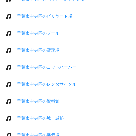
千葉市中央区のビリヤード場
千葉市中央区のプール
千葉市中央区の野球場
千葉市中央区のヨットハーバー
千葉市中央区のレンタサイクル
千葉市中央区の資料館
千葉市中央区の城・城跡
千葉市中央区の展示場