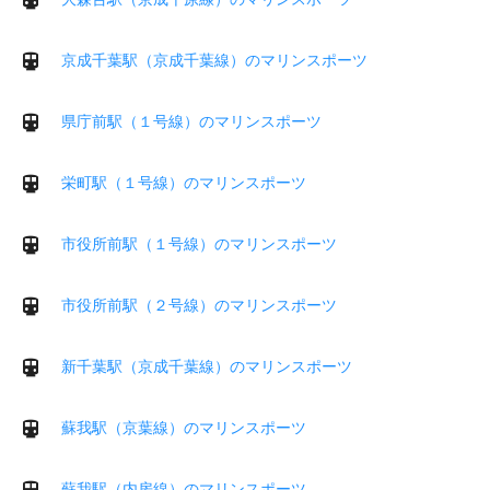
京成千葉駅（京成千葉線）のマリンスポーツ
県庁前駅（１号線）のマリンスポーツ
栄町駅（１号線）のマリンスポーツ
市役所前駅（１号線）のマリンスポーツ
市役所前駅（２号線）のマリンスポーツ
新千葉駅（京成千葉線）のマリンスポーツ
蘇我駅（京葉線）のマリンスポーツ
蘇我駅（内房線）のマリンスポーツ