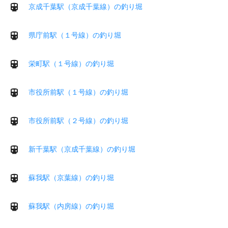
京成千葉駅（京成千葉線）の釣り堀
県庁前駅（１号線）の釣り堀
栄町駅（１号線）の釣り堀
市役所前駅（１号線）の釣り堀
市役所前駅（２号線）の釣り堀
新千葉駅（京成千葉線）の釣り堀
蘇我駅（京葉線）の釣り堀
蘇我駅（内房線）の釣り堀