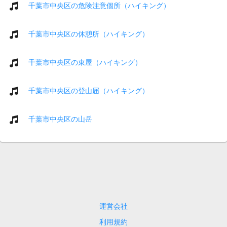
千葉市中央区の危険注意個所（ハイキング）
千葉市中央区の休憩所（ハイキング）
千葉市中央区の東屋（ハイキング）
千葉市中央区の登山届（ハイキング）
千葉市中央区の山岳
運営会社
利用規約