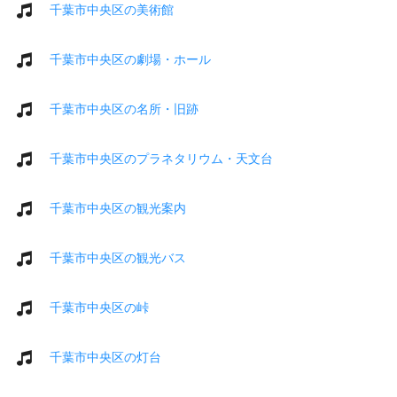
千葉市中央区の美術館
千葉市中央区の劇場・ホール
千葉市中央区の名所・旧跡
千葉市中央区のプラネタリウム・天文台
千葉市中央区の観光案内
千葉市中央区の観光バス
千葉市中央区の峠
千葉市中央区の灯台