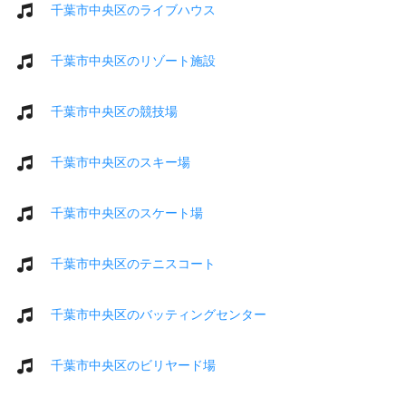
千葉市中央区のライブハウス
千葉市中央区のリゾート施設
千葉市中央区の競技場
千葉市中央区のスキー場
千葉市中央区のスケート場
千葉市中央区のテニスコート
千葉市中央区のバッティングセンター
千葉市中央区のビリヤード場