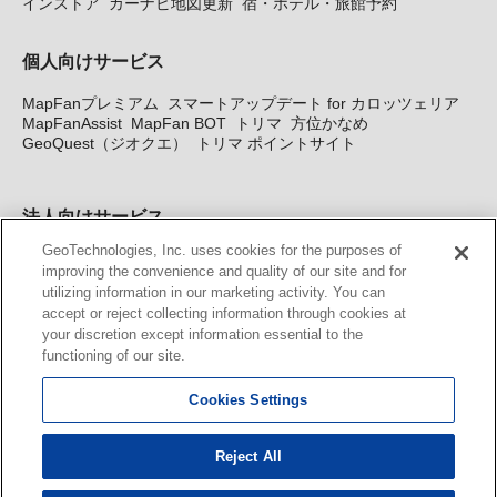
インストア
カーナビ地図更新
宿・ホテル・旅館予約
個人向けサービス
MapFanプレミアム
スマートアップデート for カロッツェリア
MapFanAssist
MapFan BOT
トリマ
方位かなめ
GeoQuest（ジオクエ）
トリマ ポイントサイト
法人向けサービス
GeoTechnologies, Inc. uses cookies for the purposes of
法人向け地図・位置情報サービス
WEBサイト・システム向け地
improving the convenience and quality of our site and for
図API
Windows PC向け地図開発キット
MapFan DB
住所確認
utilizing information in our marketing activity. You can
サービス
MAP WORLD+
トリマ広告
Geo-Research
スグロ
accept or reject collecting information through cookies at
ジ
your discretion except information essential to the
functioning of our site.
カーナビ地図更新サービス
Cookies Settings
MapFan スマートメンバーズ
カロッツェリア地図割プラス
KENWOOD MapFan Club
Reject All