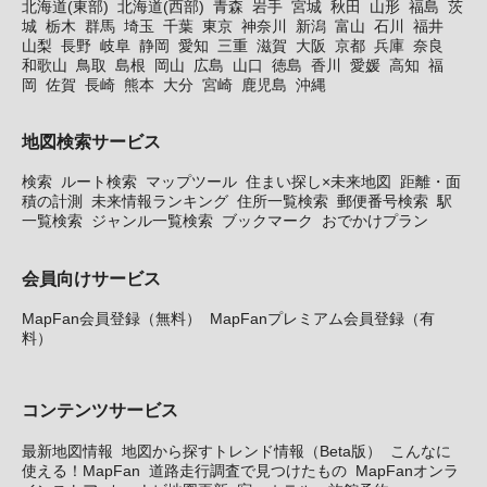
北海道(東部)
北海道(西部)
青森
岩手
宮城
秋田
山形
福島
茨
城
栃木
群馬
埼玉
千葉
東京
神奈川
新潟
富山
石川
福井
山梨
長野
岐阜
静岡
愛知
三重
滋賀
大阪
京都
兵庫
奈良
和歌山
鳥取
島根
岡山
広島
山口
徳島
香川
愛媛
高知
福
岡
佐賀
長崎
熊本
大分
宮崎
鹿児島
沖縄
地図検索サービス
検索
ルート検索
マップツール
住まい探し×未来地図
距離・面
積の計測
未来情報ランキング
住所一覧検索
郵便番号検索
駅
一覧検索
ジャンル一覧検索
ブックマーク
おでかけプラン
会員向けサービス
MapFan会員登録（無料）
MapFanプレミアム会員登録（有
料）
コンテンツサービス
最新地図情報
地図から探すトレンド情報（Beta版）
こんなに
使える！MapFan
道路走行調査で見つけたもの
MapFanオンラ