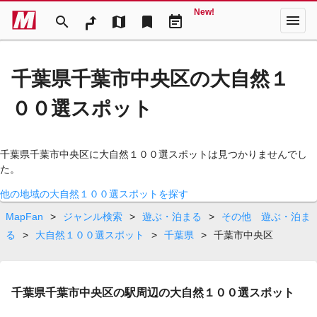
New!
menu
search
map
bookmark
event_note
千葉県千葉市中央区の大自然１
００選スポット
千葉県千葉市中央区に大自然１００選スポットは見つかりませんでし
た。
他の地域の大自然１００選スポットを探す
MapFan
>
ジャンル検索
>
遊ぶ・泊まる
>
その他 遊ぶ・泊ま
る
>
大自然１００選スポット
>
千葉県
>
千葉市中央区
千葉県千葉市中央区の駅周辺の大自然１００選スポット