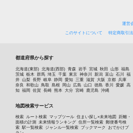
運営
このサイトについて
特定商取引
都道府県から探す
北海道(東部)
北海道(西部)
青森
岩手
宮城
秋田
山形
福島
茨城
栃木
群馬
埼玉
千葉
東京
神奈川
新潟
富山
石川
福
井
山梨
長野
岐阜
静岡
愛知
三重
滋賀
大阪
京都
兵庫
奈良
和歌山
鳥取
島根
岡山
広島
山口
徳島
香川
愛媛
高
知
福岡
佐賀
長崎
熊本
大分
宮崎
鹿児島
沖縄
地図検索サービス
検索
ルート検索
マップツール
住まい探し×未来地図
距離・
面積の計測
未来情報ランキング
住所一覧検索
郵便番号検
索
駅一覧検索
ジャンル一覧検索
ブックマーク
おでかけプ
ラン