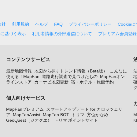
会社
利用規約
ヘルプ
FAQ
プライバシーポリシー
Cookie
法に基づく表示
利用者情報の外部送信について
プレミアム会員登録
コンテンツサービス
最新地図情報
地図から探すトレンド情報（Beta版）
こんなに
使える！MapFan
道路走行調査で見つけたもの
MapFanオン
地
ラインストア
カーナビ地図更新
宿・ホテル・旅館予約
個人向けサービス
MapFanプレミアム
スマートアップデート for カロッツェリ
ア
MapFanAssist
MapFan BOT
トリマ
方位かなめ
M
GeoQuest（ジオクエ）
トリマ ポイントサイト
K