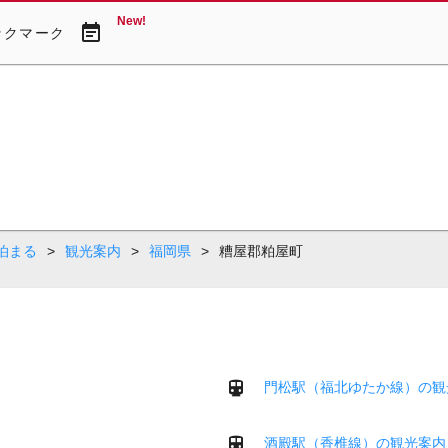
New!
event_note
ックマーク
泊まる
>
観光案内
>
福岡県
>
糟屋郡粕屋町
門松駅（福北ゆたか線）の観
酒殿駅（香椎線）の観光案内