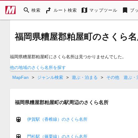
search
map
bookmark
検索
ルート検索
マップツール
ブ
福岡県糟屋郡粕屋町のさくら名
福岡県糟屋郡粕屋町にさくら名所は見つかりませんでした。
他の地域のさくら名所を探す
MapFan
>
ジャンル検索
>
遊ぶ・泊まる
>
その他 遊ぶ・
福岡県糟屋郡粕屋町の駅周辺のさくら名所
伊賀駅（香椎線）のさくら名所
門松駅（篠栗線）のさくら名所