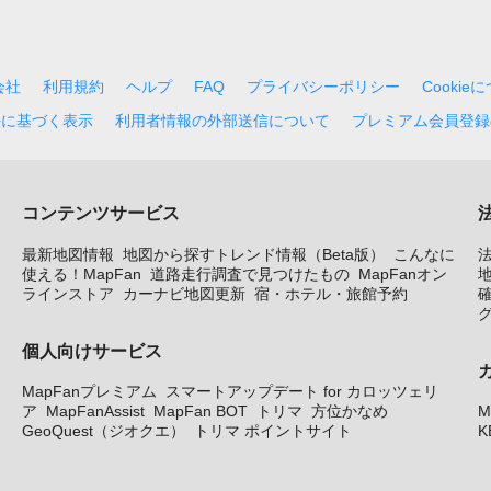
会社
利用規約
ヘルプ
FAQ
プライバシーポリシー
Cookie
法に基づく表示
利用者情報の外部送信について
プレミアム会員登録
コンテンツサービス
最新地図情報
地図から探すトレンド情報（Beta版）
こんなに
使える！MapFan
道路走行調査で見つけたもの
MapFanオン
地
ラインストア
カーナビ地図更新
宿・ホテル・旅館予約
個人向けサービス
MapFanプレミアム
スマートアップデート for カロッツェリ
ア
MapFanAssist
MapFan BOT
トリマ
方位かなめ
M
GeoQuest（ジオクエ）
トリマ ポイントサイト
K