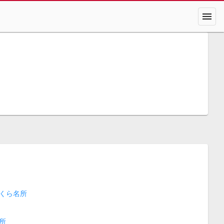
menu
くら名所
所