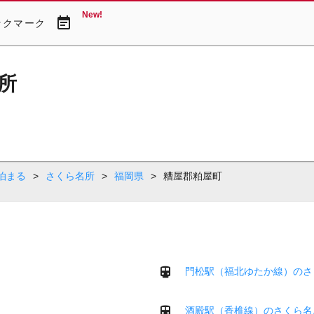
New!
event_note
ックマーク
所
泊まる
>
さくら名所
>
福岡県
>
糟屋郡粕屋町
門松駅（福北ゆたか線）のさ
酒殿駅（香椎線）のさくら名