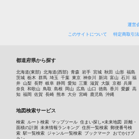
運営
このサイトについて
特定商取引
都道府県から探す
北海道(東部)
北海道(西部)
青森
岩手
宮城
秋田
山形
福島
茨城
栃木
群馬
埼玉
千葉
東京
神奈川
新潟
富山
石川
福
井
山梨
長野
岐阜
静岡
愛知
三重
滋賀
大阪
京都
兵庫
奈良
和歌山
鳥取
島根
岡山
広島
山口
徳島
香川
愛媛
高
知
福岡
佐賀
長崎
熊本
大分
宮崎
鹿児島
沖縄
地図検索サービス
検索
ルート検索
マップツール
住まい探し×未来地図
距離・
面積の計測
未来情報ランキング
住所一覧検索
郵便番号検
索
駅一覧検索
ジャンル一覧検索
ブックマーク
おでかけプ
ラン