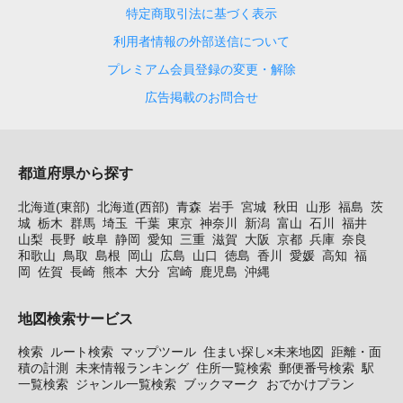
特定商取引法に基づく表示
利用者情報の外部送信について
プレミアム会員登録の変更・解除
広告掲載のお問合せ
都道府県から探す
北海道(東部)
北海道(西部)
青森
岩手
宮城
秋田
山形
福島
茨
城
栃木
群馬
埼玉
千葉
東京
神奈川
新潟
富山
石川
福井
山梨
長野
岐阜
静岡
愛知
三重
滋賀
大阪
京都
兵庫
奈良
和歌山
鳥取
島根
岡山
広島
山口
徳島
香川
愛媛
高知
福
岡
佐賀
長崎
熊本
大分
宮崎
鹿児島
沖縄
地図検索サービス
検索
ルート検索
マップツール
住まい探し×未来地図
距離・面
積の計測
未来情報ランキング
住所一覧検索
郵便番号検索
駅
一覧検索
ジャンル一覧検索
ブックマーク
おでかけプラン