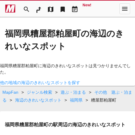
New!
menu
search
map
bookmark
event_note
福岡県糟屋郡粕屋町の海辺のき
れいなスポット
福岡県糟屋郡粕屋町に海辺のきれいなスポットは見つかりませんでし
た。
他の地域の海辺のきれいなスポットを探す
MapFan
>
ジャンル検索
>
遊ぶ・泊まる
>
その他 遊ぶ・泊ま
る
>
海辺のきれいなスポット
>
福岡県
>
糟屋郡粕屋町
福岡県糟屋郡粕屋町の駅周辺の海辺のきれいなスポット