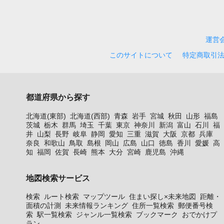
運営
このサイトについて
特定商取引
都道府県から探す
北海道(東部)
北海道(西部)
青森
岩手
宮城
秋田
山形
福島
茨城
栃木
群馬
埼玉
千葉
東京
神奈川
新潟
富山
石川
福
井
山梨
長野
岐阜
静岡
愛知
三重
滋賀
大阪
京都
兵庫
奈良
和歌山
鳥取
島根
岡山
広島
山口
徳島
香川
愛媛
高
知
福岡
佐賀
長崎
熊本
大分
宮崎
鹿児島
沖縄
地図検索サービス
検索
ルート検索
マップツール
住まい探し×未来地図
距離・
面積の計測
未来情報ランキング
住所一覧検索
郵便番号検
索
駅一覧検索
ジャンル一覧検索
ブックマーク
おでかけプ
ラン