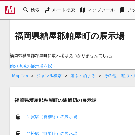
search
map
bookmark
検索
ルート検索
マップツール
ブ
福岡県糟屋郡粕屋町の展示場
福岡県糟屋郡粕屋町に展示場は見つかりませんでした。
他の地域の展示場を探す
MapFan
>
ジャンル検索
>
遊ぶ・泊まる
>
その他 遊ぶ・
福岡県糟屋郡粕屋町の駅周辺の展示場
伊賀駅（香椎線）の展示場
門松駅（篠栗線）の展示場