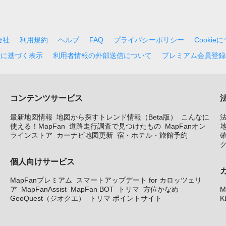
会社
利用規約
ヘルプ
FAQ
プライバシーポリシー
Cookie
法に基づく表示
利用者情報の外部送信について
プレミアム会員登録
コンテンツサービス
最新地図情報
地図から探すトレンド情報（Beta版）
こんなに
使える！MapFan
道路走行調査で見つけたもの
MapFanオン
地
ラインストア
カーナビ地図更新
宿・ホテル・旅館予約
個人向けサービス
MapFanプレミアム
スマートアップデート for カロッツェリ
ア
MapFanAssist
MapFan BOT
トリマ
方位かなめ
M
GeoQuest（ジオクエ）
トリマ ポイントサイト
K