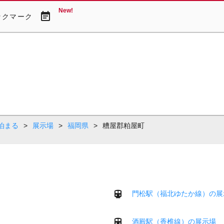
New!
event_note
ックマーク
泊まる
>
展示場
>
福岡県
>
糟屋郡粕屋町
門松駅（福北ゆたか線）の展
酒殿駅（香椎線）の展示場