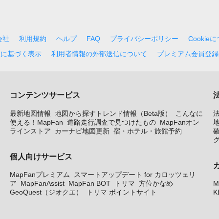
会社
利用規約
ヘルプ
FAQ
プライバシーポリシー
Cookie
法に基づく表示
利用者情報の外部送信について
プレミアム会員登録
コンテンツサービス
最新地図情報
地図から探すトレンド情報（Beta版）
こんなに
使える！MapFan
道路走行調査で見つけたもの
MapFanオン
地
ラインストア
カーナビ地図更新
宿・ホテル・旅館予約
個人向けサービス
MapFanプレミアム
スマートアップデート for カロッツェリ
ア
MapFanAssist
MapFan BOT
トリマ
方位かなめ
M
GeoQuest（ジオクエ）
トリマ ポイントサイト
K