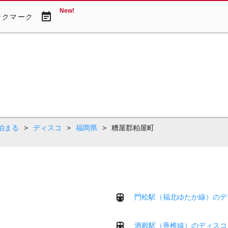
New!
event_note
ックマーク
泊まる
>
ディスコ
>
福岡県
>
糟屋郡粕屋町
門松駅（福北ゆたか線）のデ
酒殿駅（香椎線）のディスコ