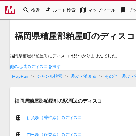
search
map
bookmark
検索
ルート検索
マップツール
ブ
福岡県糟屋郡粕屋町のディスコ
福岡県糟屋郡粕屋町にディスコは見つかりませんでした。
他の地域のディスコを探す
MapFan
>
ジャンル検索
>
遊ぶ・泊まる
>
その他 遊ぶ・
福岡県糟屋郡粕屋町の駅周辺のディスコ
伊賀駅（香椎線）のディスコ
門松駅（篠栗線）のディスコ