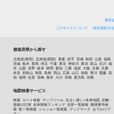
運営
このサイトについて
特定商取引
都道府県から探す
北海道(東部)
北海道(西部)
青森
岩手
宮城
秋田
山形
福島
茨城
栃木
群馬
埼玉
千葉
東京
神奈川
新潟
富山
石川
福
井
山梨
長野
岐阜
静岡
愛知
三重
滋賀
大阪
京都
兵庫
奈良
和歌山
鳥取
島根
岡山
広島
山口
徳島
香川
愛媛
高
知
福岡
佐賀
長崎
熊本
大分
宮崎
鹿児島
沖縄
地図検索サービス
検索
ルート検索
マップツール
住まい探し×未来地図
距離・
面積の計測
未来情報ランキング
住所一覧検索
郵便番号検
索
駅一覧検索
ジャンル一覧検索
ブックマーク
おでかけプ
ラン