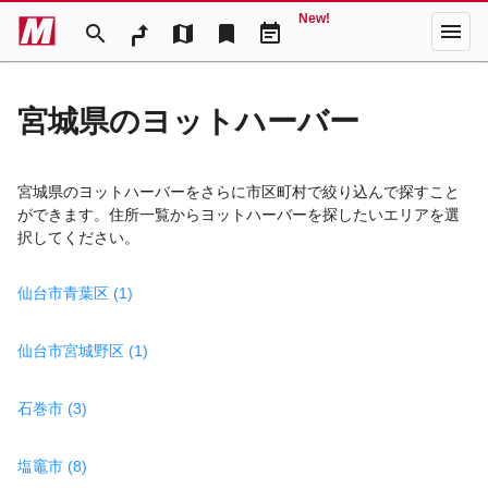
New!
menu
search
map
bookmark
event_note
宮城県のヨットハーバー
宮城県のヨットハーバーをさらに市区町村で絞り込んで探すこと
ができます。住所一覧からヨットハーバーを探したいエリアを選
択してください。
仙台市青葉区 (1)
仙台市宮城野区 (1)
石巻市 (3)
塩竈市 (8)