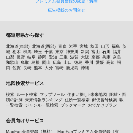
プレミアム会員登録の変更・解除
広告掲載のお問合せ
都道府県から探す
北海道(東部)
北海道(西部)
青森
岩手
宮城
秋田
山形
福島
茨
城
栃木
群馬
埼玉
千葉
東京
神奈川
新潟
富山
石川
福井
山梨
長野
岐阜
静岡
愛知
三重
滋賀
大阪
京都
兵庫
奈良
和歌山
鳥取
島根
岡山
広島
山口
徳島
香川
愛媛
高知
福
岡
佐賀
長崎
熊本
大分
宮崎
鹿児島
沖縄
地図検索サービス
検索
ルート検索
マップツール
住まい探し×未来地図
距離・面
積の計測
未来情報ランキング
住所一覧検索
郵便番号検索
駅
一覧検索
ジャンル一覧検索
ブックマーク
おでかけプラン
会員向けサービス
MapFan会員登録（無料）
MapFanプレミアム会員登録（有