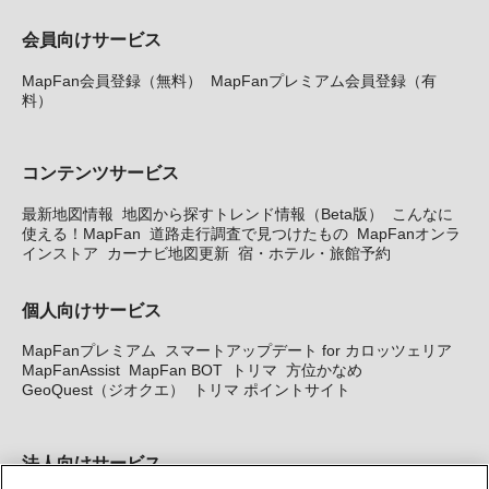
会員向けサービス
MapFan会員登録（無料）
MapFanプレミアム会員登録（有
料）
コンテンツサービス
最新地図情報
地図から探すトレンド情報（Beta版）
こんなに
使える！MapFan
道路走行調査で見つけたもの
MapFanオンラ
インストア
カーナビ地図更新
宿・ホテル・旅館予約
個人向けサービス
MapFanプレミアム
スマートアップデート for カロッツェリア
MapFanAssist
MapFan BOT
トリマ
方位かなめ
GeoQuest（ジオクエ）
トリマ ポイントサイト
法人向けサービス