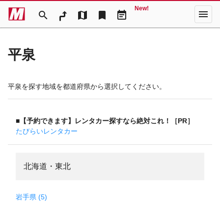
New!
menu
search
map
bookmark
event_note
平泉
平泉を探す地域を都道府県から選択してください。
■【予約できます】レンタカー探すなら絶対これ！［PR］
たびらいレンタカー
北海道・東北
岩手県 (5)