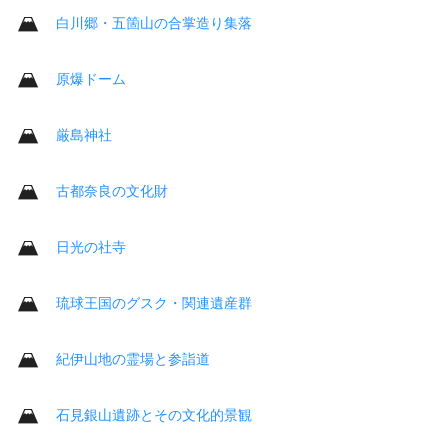
白川郷・五箇山の合掌造り集落
原爆ドーム
厳島神社
古都奈良の文化財
日光の社寺
琉球王国のグスク・関連遺産群
紀伊山地の霊場と参詣道
石見銀山遺跡とその文化的景観