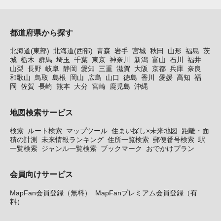
都道府県から探す
北海道(東部)
北海道(西部)
青森
岩手
宮城
秋田
山形
福島
茨
城
栃木
群馬
埼玉
千葉
東京
神奈川
新潟
富山
石川
福井
山梨
長野
岐阜
静岡
愛知
三重
滋賀
大阪
京都
兵庫
奈良
和歌山
鳥取
島根
岡山
広島
山口
徳島
香川
愛媛
高知
福
岡
佐賀
長崎
熊本
大分
宮崎
鹿児島
沖縄
地図検索サービス
検索
ルート検索
マップツール
住まい探し×未来地図
距離・面
積の計測
未来情報ランキング
住所一覧検索
郵便番号検索
駅
一覧検索
ジャンル一覧検索
ブックマーク
おでかけプラン
会員向けサービス
MapFan会員登録（無料）
MapFanプレミアム会員登録（有
料）