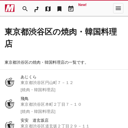
New!
menu
search
map
bookmark
event_note
東京都渋谷区の焼肉・韓国料理
店
東京都渋谷区の焼肉・韓国料理店の一覧です。
あじくら
東京都渋谷区円山町７－１２
[焼肉・韓国料理店]
飛鳥
東京都渋谷区本町２丁目７－１０
[焼肉・韓国料理店]
安安 道玄坂店
東京都渋谷区道玄坂２丁目２９－１１