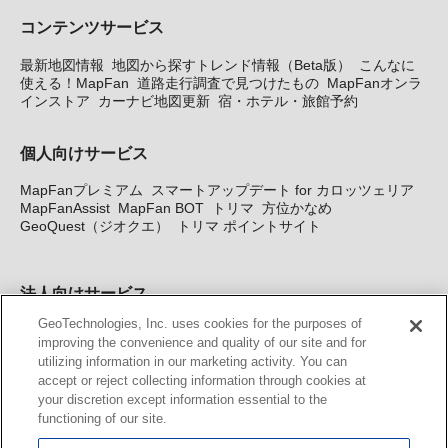
コンテンツサービス
最新地図情報
地図から探すトレンド情報（Beta版）
こんなに
使える！MapFan
道路走行調査で見つけたもの
MapFanオンラ
インストア
カーナビ地図更新
宿・ホテル・旅館予約
個人向けサービス
MapFanプレミアム
スマートアップデート for カロッツェリア
MapFanAssist
MapFan BOT
トリマ
方位かなめ
GeoQuest（ジオクエ）
トリマ ポイントサイト
法人向けサービス
GeoTechnologies, Inc. uses cookies for the purposes of
法人向け地図・位置情報サービス
WEBサイト・システム向け地
improving the convenience and quality of our site and for
図API
Windows PC向け地図開発キット
MapFan DB
住所確認
utilizing information in our marketing activity. You can
サービス
MAP WORLD+
トリマ広告
Geo-Research
スグロ
accept or reject collecting information through cookies at
ジ
your discretion except information essential to the
functioning of our site.
カーナビ地図更新サービス