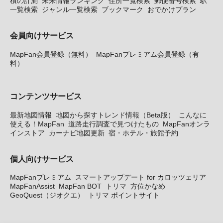
積の計測
未来情報ランキング
住所一覧検索
郵便番号検索
駅
一覧検索
ジャンル一覧検索
ブックマーク
おでかけプラン
会員向けサービス
MapFan会員登録（無料）
MapFanプレミアム会員登録（有
料）
コンテンツサービス
最新地図情報
地図から探すトレンド情報（Beta版）
こんなに
使える！MapFan
道路走行調査で見つけたもの
MapFanオンラ
インストア
カーナビ地図更新
宿・ホテル・旅館予約
個人向けサービス
MapFanプレミアム
スマートアップデート for カロッツェリア
MapFanAssist
MapFan BOT
トリマ
方位かなめ
GeoQuest（ジオクエ）
トリマ ポイントサイト