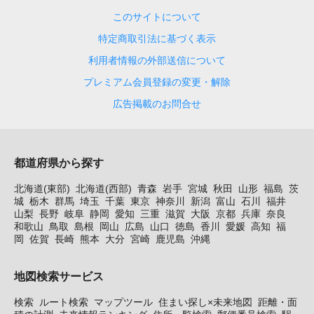
このサイトについて
特定商取引法に基づく表示
利用者情報の外部送信について
プレミアム会員登録の変更・解除
広告掲載のお問合せ
都道府県から探す
北海道(東部)
北海道(西部)
青森
岩手
宮城
秋田
山形
福島
茨
城
栃木
群馬
埼玉
千葉
東京
神奈川
新潟
富山
石川
福井
山梨
長野
岐阜
静岡
愛知
三重
滋賀
大阪
京都
兵庫
奈良
和歌山
鳥取
島根
岡山
広島
山口
徳島
香川
愛媛
高知
福
岡
佐賀
長崎
熊本
大分
宮崎
鹿児島
沖縄
地図検索サービス
検索
ルート検索
マップツール
住まい探し×未来地図
距離・面