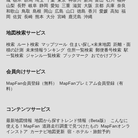
城
栃木
群馬
埼玉
千葉
東京
神奈川
新潟
富山
石川
福井
山梨
長野
岐阜
静岡
愛知
三重
滋賀
大阪
京都
兵庫
奈良
和歌山
鳥取
島根
岡山
広島
山口
徳島
香川
愛媛
高知
福
岡
佐賀
長崎
熊本
大分
宮崎
鹿児島
沖縄
地図検索サービス
検索
ルート検索
マップツール
住まい探し×未来地図
距離・面
積の計測
未来情報ランキング
住所一覧検索
郵便番号検索
駅
一覧検索
ジャンル一覧検索
ブックマーク
おでかけプラン
会員向けサービス
MapFan会員登録（無料）
MapFanプレミアム会員登録（有
料）
コンテンツサービス
最新地図情報
地図から探すトレンド情報（Beta版）
こんなに
使える！MapFan
道路走行調査で見つけたもの
MapFanオンラ
インストア
カーナビ地図更新
宿・ホテル・旅館予約