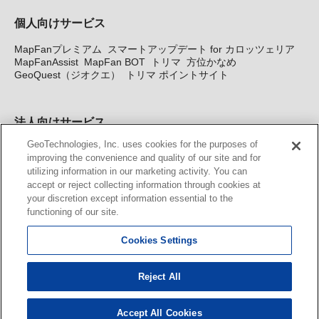
個人向けサービス
MapFanプレミアム
スマートアップデート for カロッツェリア
MapFanAssist
MapFan BOT
トリマ
方位かなめ
GeoQuest（ジオクエ）
トリマ ポイントサイト
法人向けサービス
GeoTechnologies, Inc. uses cookies for the purposes of
法人向け地図・位置情報サービス
WEBサイト・システム向け地
improving the convenience and quality of our site and for
図API
Windows PC向け地図開発キット
MapFan DB
住所確認
utilizing information in our marketing activity. You can
サービス
MAP WORLD+
トリマ広告
Geo-Research
スグロ
accept or reject collecting information through cookies at
ジ
your discretion except information essential to the
functioning of our site.
カーナビ地図更新サービス
Cookies Settings
MapFan スマートメンバーズ
カロッツェリア地図割プラス
KENWOOD MapFan Club
Reject All
Accept All Cookies