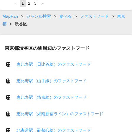
page
You're
1
page
2
page
3
page
on
page
MapFan
>
ジャンル検索
>
食べる
>
ファストフード
>
東京
都
>
渋谷区
東京都渋谷区の駅周辺のファストフード
恵比寿駅（日比谷線）のファストフード
恵比寿駅（山手線）のファストフード
恵比寿駅（埼京線）のファストフード
恵比寿駅（湘南新宿ライン）のファストフード
北参道駅（副都心線）のファストフード