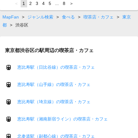
page
You're
1
page
2
page
3
page
4
page
5
page
...
page
8
page
on
page
MapFan
>
ジャンル検索
>
食べる
>
喫茶店・カフェ
>
東京
都
>
渋谷区
東京都渋谷区の駅周辺の喫茶店・カフェ
恵比寿駅（日比谷線）の喫茶店・カフェ
恵比寿駅（山手線）の喫茶店・カフェ
恵比寿駅（埼京線）の喫茶店・カフェ
恵比寿駅（湘南新宿ライン）の喫茶店・カフェ
北参道駅（副都心線）の喫茶店・カフェ