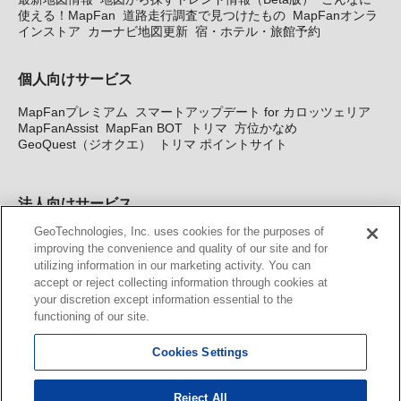
使える！MapFan
道路走行調査で見つけたもの
MapFanオンラ
インストア
カーナビ地図更新
宿・ホテル・旅館予約
個人向けサービス
MapFanプレミアム
スマートアップデート for カロッツェリア
MapFanAssist
MapFan BOT
トリマ
方位かなめ
GeoQuest（ジオクエ）
トリマ ポイントサイト
法人向けサービス
GeoTechnologies, Inc. uses cookies for the purposes of
法人向け地図・位置情報サービス
WEBサイト・システム向け地
improving the convenience and quality of our site and for
図API
Windows PC向け地図開発キット
MapFan DB
住所確認
utilizing information in our marketing activity. You can
サービス
MAP WORLD+
トリマ広告
Geo-Research
スグロ
accept or reject collecting information through cookies at
ジ
your discretion except information essential to the
functioning of our site.
カーナビ地図更新サービス
Cookies Settings
MapFan スマートメンバーズ
カロッツェリア地図割プラス
KENWOOD MapFan Club
Reject All