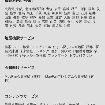
都道府県から探す
北海道(東部)
北海道(西部)
青森
岩手
宮城
秋田
山形
福島
茨
城
栃木
群馬
埼玉
千葉
東京
神奈川
新潟
富山
石川
福井
山梨
長野
岐阜
静岡
愛知
三重
滋賀
大阪
京都
兵庫
奈良
和歌山
鳥取
島根
岡山
広島
山口
徳島
香川
愛媛
高知
福
岡
佐賀
長崎
熊本
大分
宮崎
鹿児島
沖縄
地図検索サービス
検索
ルート検索
マップツール
住まい探し×未来地図
距離・面
積の計測
未来情報ランキング
住所一覧検索
郵便番号検索
駅
一覧検索
ジャンル一覧検索
ブックマーク
おでかけプラン
会員向けサービス
MapFan会員登録（無料）
MapFanプレミアム会員登録（有
料）
コンテンツサービス
最新地図情報
地図から探すトレンド情報（Beta版）
こんなに