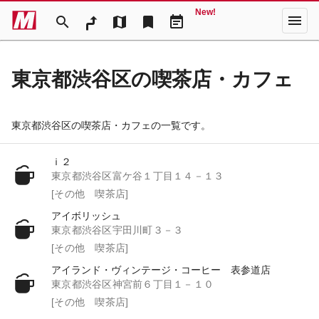
New!
menu
search
map
bookmark
event_note
東京都渋谷区の喫茶店・カフェ
東京都渋谷区の喫茶店・カフェの一覧です。
ｉ２
東京都渋谷区富ケ谷１丁目１４－１３
[その他 喫茶店]
アイボリッシュ
東京都渋谷区宇田川町３－３
[その他 喫茶店]
アイランド・ヴィンテージ・コーヒー 表参道店
東京都渋谷区神宮前６丁目１－１０
[その他 喫茶店]