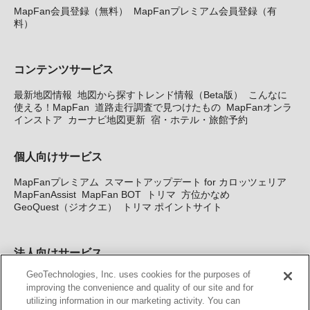
MapFan会員登録（無料）
MapFanプレミアム会員登録（有
料）
コンテンツサービス
最新地図情報
地図から探すトレンド情報（Beta版）
こんなに
使える！MapFan
道路走行調査で見つけたもの
MapFanオンラ
インストア
カーナビ地図更新
宿・ホテル・旅館予約
個人向けサービス
MapFanプレミアム
スマートアップデート for カロッツェリア
MapFanAssist
MapFan BOT
トリマ
方位かなめ
GeoQuest（ジオクエ）
トリマ ポイントサイト
法人向けサービス
GeoTechnologies, Inc. uses cookies for the purposes of
法人向け地図・位置情報サービス
WEBサイト・システム向け地
improving the convenience and quality of our site and for
図API
Windows PC向け地図開発キット
MapFan DB
住所確認
utilizing information in our marketing activity. You can
サービス
MAP WORLD+
トリマ広告
Geo-Research
スグロ