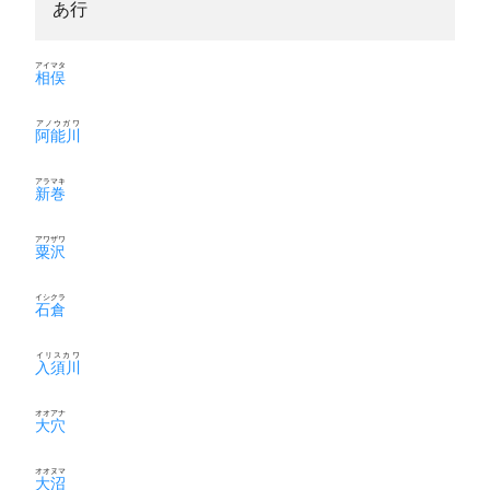
あ行
アイマタ
相俣
アノウガワ
阿能川
アラマキ
新巻
アワザワ
粟沢
イシクラ
石倉
イリスカワ
入須川
オオアナ
大穴
オオヌマ
大沼