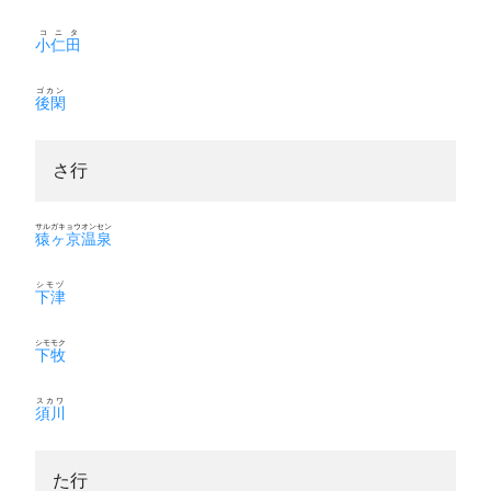
コニタ
小仁田
ゴカン
後閑
さ行
サルガキョウオンセン
猿ヶ京温泉
シモヅ
下津
シモモク
下牧
スカワ
須川
た行