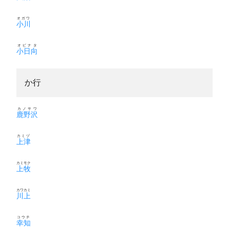
オガワ
小川
オビナタ
小日向
か行
カノサワ
鹿野沢
カミヅ
上津
カミモク
上牧
カワカミ
川上
コウチ
幸知