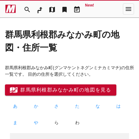
New!
menu
search
map
bookmark
event_note
群馬県利根郡みなかみ町の地
図・住所一覧
群馬県利根郡みなかみ町
(グンマケントネグンミナカミマチ)
の住所
一覧です。 目的の住所を選択してください。
群馬県利根郡みなかみ町の地図を見る
あ
か
さ
た
な
は
ま
や
ら
わ