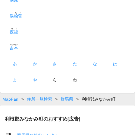
ユビソ
湯桧曽
ヨゴ
夜後
ヨシモト
吉本
あ
か
さ
た
な
は
ま
や
ら
わ
MapFan
>
住所一覧検索
>
群馬県
>
利根郡みなかみ町
利根郡みなかみ町のおすすめ[広告]