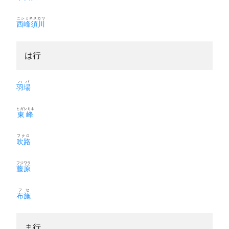
ニシミネスカワ
西峰須川
は行
ハバ
羽場
ヒガシミネ
東峰
フクロ
吹路
フジワラ
藤原
フセ
布施
ま行