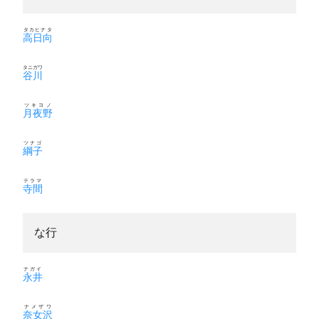
タカヒナタ
高日向
タニガワ
谷川
ツキヨノ
月夜野
ツナゴ
綱子
テラマ
寺間
な行
ナガイ
永井
ナメザワ
奈女沢