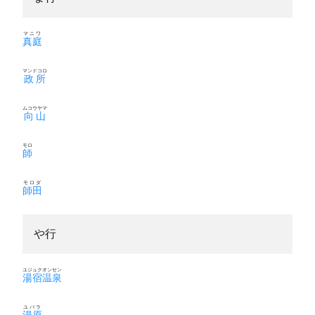
マニワ
真庭
マンドコロ
政所
ムコウヤマ
向山
モロ
師
モロダ
師田
や行
ユジュクオンセン
湯宿温泉
ユバラ
湯原