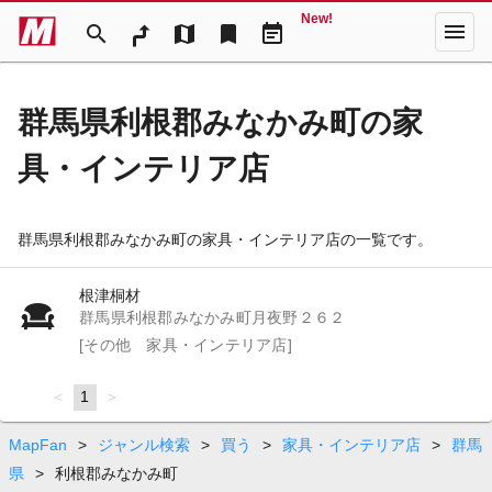
New!
menu
search
map
bookmark
event_note
群馬県利根郡みなかみ町の家
具・インテリア店
群馬県利根郡みなかみ町の家具・インテリア店の一覧です。
根津桐材
群馬県利根郡みなかみ町月夜野２６２
[その他 家具・インテリア店]
page
You're
1
page
on
page
MapFan
>
ジャンル検索
>
買う
>
家具・インテリア店
>
群馬
県
>
利根郡みなかみ町