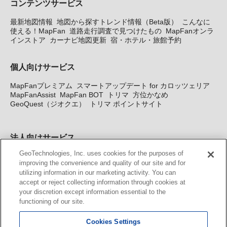
コンテンツサービス
最新地図情報
地図から探すトレンド情報（Beta版）
こんなに
使える！MapFan
道路走行調査で見つけたもの
MapFanオンラ
インストア
カーナビ地図更新
宿・ホテル・旅館予約
個人向けサービス
MapFanプレミアム
スマートアップデート for カロッツェリア
MapFanAssist
MapFan BOT
トリマ
方位かなめ
GeoQuest（ジオクエ）
トリマ ポイントサイト
法人向けサービス
GeoTechnologies, Inc. uses cookies for the purposes of
法人向け地図・位置情報サービス
WEBサイト・システム向け地
improving the convenience and quality of our site and for
図API
Windows PC向け地図開発キット
MapFan DB
住所確認
utilizing information in our marketing activity. You can
サービス
MAP WORLD+
トリマ広告
Geo-Research
スグロ
accept or reject collecting information through cookies at
ジ
your discretion except information essential to the
functioning of our site.
カーナビ地図更新サービス
Cookies Settings