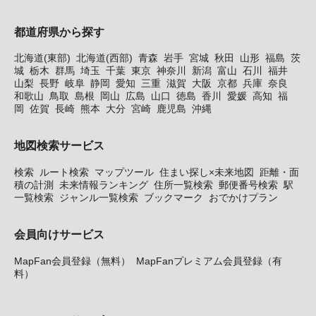
都道府県から探す
北海道(東部)
北海道(西部)
青森
岩手
宮城
秋田
山形
福島
茨
城
栃木
群馬
埼玉
千葉
東京
神奈川
新潟
富山
石川
福井
山梨
長野
岐阜
静岡
愛知
三重
滋賀
大阪
京都
兵庫
奈良
和歌山
鳥取
島根
岡山
広島
山口
徳島
香川
愛媛
高知
福
岡
佐賀
長崎
熊本
大分
宮崎
鹿児島
沖縄
地図検索サービス
検索
ルート検索
マップツール
住まい探し×未来地図
距離・面
積の計測
未来情報ランキング
住所一覧検索
郵便番号検索
駅
一覧検索
ジャンル一覧検索
ブックマーク
おでかけプラン
会員向けサービス
MapFan会員登録（無料）
MapFanプレミアム会員登録（有
料）