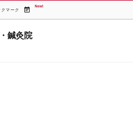
New!
event_note
ックマーク
・鍼灸院