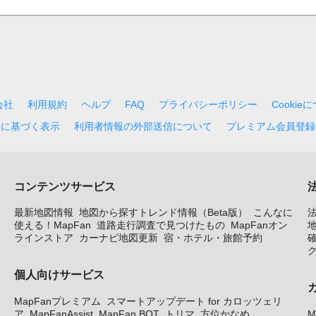
会社
利用規約
ヘルプ
FAQ
プライバシーポリシー
Cookie
法に基づく表示
利用者情報の外部送信について
プレミアム会員登録
コンテンツサービス
最新地図情報
地図から探すトレンド情報（Beta版）
こんなに
使える！MapFan
道路走行調査で見つけたもの
MapFanオン
地
ラインストア
カーナビ地図更新
宿・ホテル・旅館予約
個人向けサービス
MapFanプレミアム
スマートアップデート for カロッツェリ
ア
MapFanAssist
MapFan BOT
トリマ
方位かなめ
M