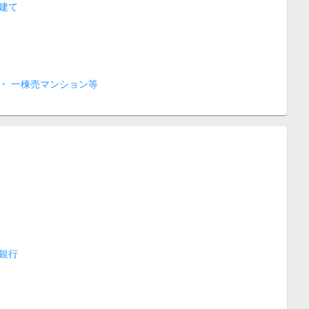
建て
・ 一棟売マンション等
銀行