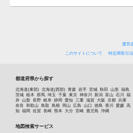
運営
このサイトについて
特定商取引
都道府県から探す
北海道(東部)
北海道(西部)
青森
岩手
宮城
秋田
山形
福島
茨城
栃木
群馬
埼玉
千葉
東京
神奈川
新潟
富山
石川
福
井
山梨
長野
岐阜
静岡
愛知
三重
滋賀
大阪
京都
兵庫
奈良
和歌山
鳥取
島根
岡山
広島
山口
徳島
香川
愛媛
高
知
福岡
佐賀
長崎
熊本
大分
宮崎
鹿児島
沖縄
地図検索サービス