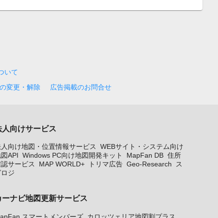
について
の変更・解除
広告掲載のお問合せ
法人向けサービス
法人向け地図・位置情報サービス
WEBサイト・システム向け
図API
Windows PC向け地図開発キット
MapFan DB
住所
確認サービス
MAP WORLD+
トリマ広告
Geo-Research
ス
グロジ
カーナビ地図更新サービス
apFan スマートメンバーズ
カロッツェリア地図割プラス