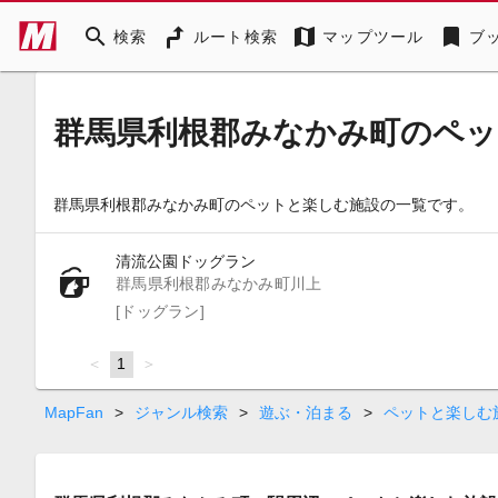
search
map
bookmark
検索
ルート検索
マップツール
ブ
群馬県利根郡みなかみ町のペッ
群馬県利根郡みなかみ町のペットと楽しむ施設の一覧です。
清流公園ドッグラン
群馬県利根郡みなかみ町川上
[ドッグラン]
page
You're
1
page
on
page
MapFan
>
ジャンル検索
>
遊ぶ・泊まる
>
ペットと楽しむ