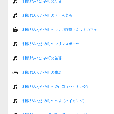
利根郡みなかみ町の灯台
利根郡みなかみ町のさくら名所
利根郡みなかみ町のマンガ喫茶・ネットカフェ
利根郡みなかみ町のマリンスポーツ
利根郡みなかみ町の雀荘
利根郡みなかみ町の銭湯
利根郡みなかみ町の登山口（ハイキング）
利根郡みなかみ町の水場（ハイキング）