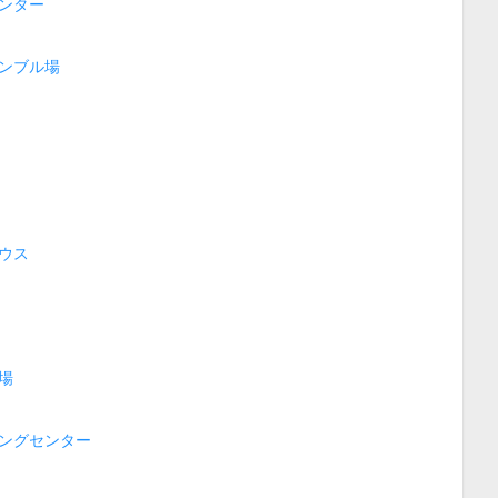
ンター
ンブル場
ウス
場
ングセンター