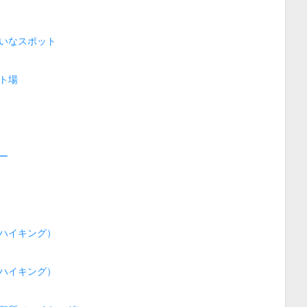
いなスポット
ト場
ー
ハイキング）
ハイキング）