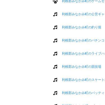
利根郡みなかみ町のゲームセ
利根郡みなかみ町の公営ギャ
利根郡みなかみ町の釣り堀
利根郡みなかみ町のパチンコ
利根郡みなかみ町のライブハ
利根郡みなかみ町の競技場
利根郡みなかみ町のスケート
利根郡みなかみ町のバッティ