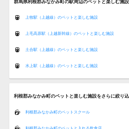
群馬県利根郡みなかみ町の駅周辺のペットと楽しむ施設
上牧駅（上越線）のペットと楽しむ施設
上毛高原駅（上越新幹線）のペットと楽しむ施設
土合駅（上越線）のペットと楽しむ施設
水上駅（上越線）のペットと楽しむ施設
利根郡みなかみ町のペットと楽しむ施設をさらに絞り込
利根郡みなかみ町のペットスクール
利根郡みなかみ町のペットと入れる飲食店