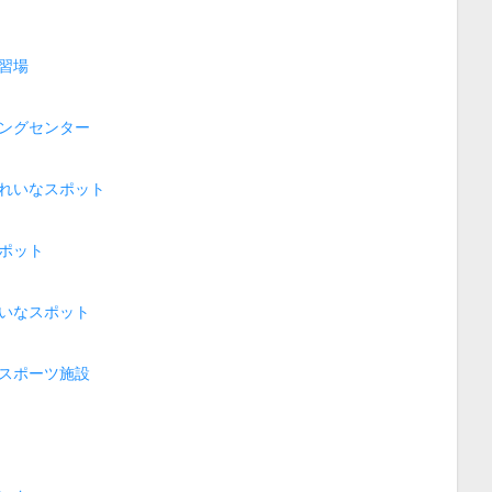
習場
ングセンター
れいなスポット
ポット
いなスポット
スポーツ施設