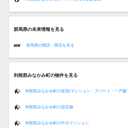
群馬県の未来情報を見る
群馬県の開店・閉店を見る
利根郡みなかみ町の物件を見る
利根郡みなかみ町の賃貸(マンション・アパート・一戸建
利根郡みなかみ町の貸店舗
利根郡みなかみ町の中古マンション