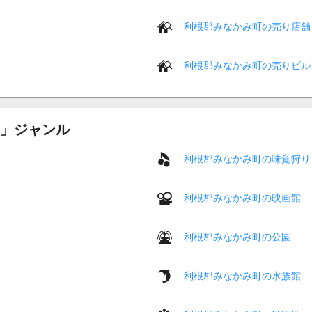
利根郡みなかみ町の売り店舗
利根郡みなかみ町の売りビル
」ジャンル
利根郡みなかみ町の味覚狩り
利根郡みなかみ町の映画館
利根郡みなかみ町の公園
利根郡みなかみ町の水族館