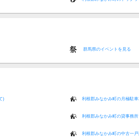
群馬県のイベントを見る
て)
利根郡みなかみ町の月極駐車
利根郡みなかみ町の貸事務所
利根郡みなかみ町の中古一戸