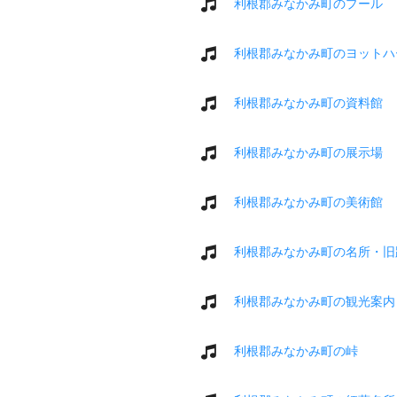
利根郡みなかみ町のプール
利根郡みなかみ町のヨットハ
利根郡みなかみ町の資料館
利根郡みなかみ町の展示場
利根郡みなかみ町の美術館
利根郡みなかみ町の名所・旧
利根郡みなかみ町の観光案内
利根郡みなかみ町の峠