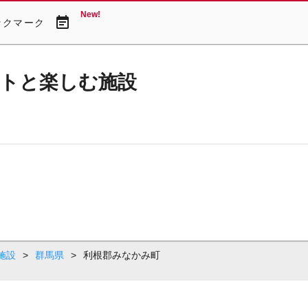
New!
event_note
ックマーク
トと楽しむ施設
施設
>
群馬県
>
利根郡みなかみ町