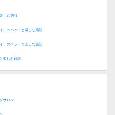
楽しむ施設
イ）のペットと楽しむ施設
イ）のペットと楽しむ施設
と楽しむ施設
グサロン
ン