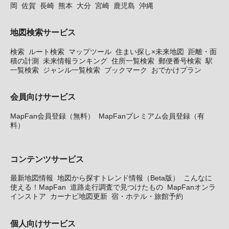
岡
佐賀
長崎
熊本
大分
宮崎
鹿児島
沖縄
地図検索サービス
検索
ルート検索
マップツール
住まい探し×未来地図
距離・面
積の計測
未来情報ランキング
住所一覧検索
郵便番号検索
駅
一覧検索
ジャンル一覧検索
ブックマーク
おでかけプラン
会員向けサービス
MapFan会員登録（無料）
MapFanプレミアム会員登録（有
料）
コンテンツサービス
最新地図情報
地図から探すトレンド情報（Beta版）
こんなに
使える！MapFan
道路走行調査で見つけたもの
MapFanオンラ
インストア
カーナビ地図更新
宿・ホテル・旅館予約
個人向けサービス