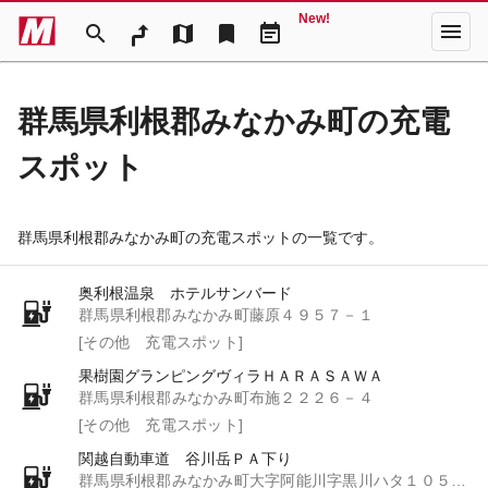
New!
menu
search
map
bookmark
event_note
群馬県利根郡みなかみ町の充電
スポット
群馬県利根郡みなかみ町の充電スポットの一覧です。
奥利根温泉 ホテルサンバード
群馬県利根郡みなかみ町藤原４９５７－１
[その他 充電スポット]
果樹園グランピングヴィラＨＡＲＡＳＡＷＡ
群馬県利根郡みなかみ町布施２２２６－４
[その他 充電スポット]
関越自動車道 谷川岳ＰＡ下り
群馬県利根郡みなかみ町大字阿能川字黒川ハタ１０５９－７