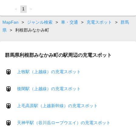
page
You're
1
page
on
page
MapFan
>
ジャンル検索
>
車・交通
>
充電スポット
>
群馬
県
>
利根郡みなかみ町
群馬県利根郡みなかみ町の駅周辺の充電スポット
上牧駅（上越線）の充電スポット
後閑駅（上越線）の充電スポット
上毛高原駅（上越新幹線）の充電スポット
天神平駅（谷川岳ロープウエイ）の充電スポット