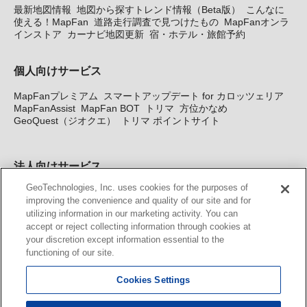
最新地図情報
地図から探すトレンド情報（Beta版）
こんなに
使える！MapFan
道路走行調査で見つけたもの
MapFanオンラ
インストア
カーナビ地図更新
宿・ホテル・旅館予約
個人向けサービス
MapFanプレミアム
スマートアップデート for カロッツェリア
MapFanAssist
MapFan BOT
トリマ
方位かなめ
GeoQuest（ジオクエ）
トリマ ポイントサイト
法人向けサービス
GeoTechnologies, Inc. uses cookies for the purposes of
法人向け地図・位置情報サービス
WEBサイト・システム向け地
improving the convenience and quality of our site and for
図API
Windows PC向け地図開発キット
MapFan DB
住所確認
utilizing information in our marketing activity. You can
サービス
MAP WORLD+
トリマ広告
Geo-Research
スグロ
accept or reject collecting information through cookies at
ジ
your discretion except information essential to the
functioning of our site.
カーナビ地図更新サービス
Cookies Settings
MapFan スマートメンバーズ
カロッツェリア地図割プラス
KENWOOD MapFan Club