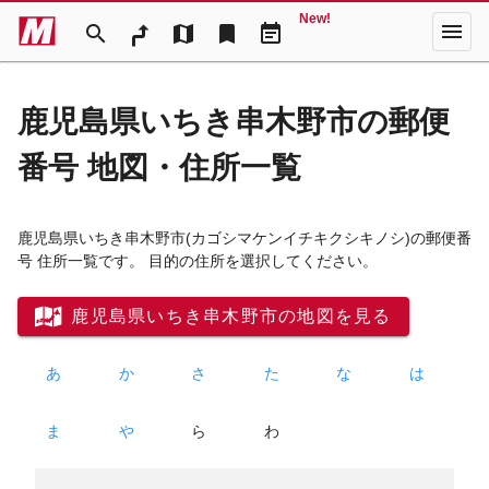
New!
menu
search
map
bookmark
event_note
鹿児島県いちき串木野市の郵便
番号 地図・住所一覧
鹿児島県いちき串木野市
(カゴシマケンイチキクシキノシ)
の郵便番
号 住所一覧です。 目的の住所を選択してください。
鹿児島県いちき串木野市の地図を見る
あ
か
さ
た
な
は
ま
や
ら
わ