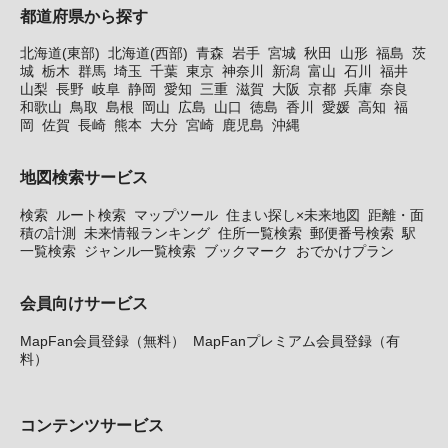
都道府県から探す
北海道(東部)
北海道(西部)
青森
岩手
宮城
秋田
山形
福島
茨
城
栃木
群馬
埼玉
千葉
東京
神奈川
新潟
富山
石川
福井
山梨
長野
岐阜
静岡
愛知
三重
滋賀
大阪
京都
兵庫
奈良
和歌山
鳥取
島根
岡山
広島
山口
徳島
香川
愛媛
高知
福
岡
佐賀
長崎
熊本
大分
宮崎
鹿児島
沖縄
地図検索サービス
検索
ルート検索
マップツール
住まい探し×未来地図
距離・面
積の計測
未来情報ランキング
住所一覧検索
郵便番号検索
駅
一覧検索
ジャンル一覧検索
ブックマーク
おでかけプラン
会員向けサービス
MapFan会員登録（無料）
MapFanプレミアム会員登録（有
料）
コンテンツサービス