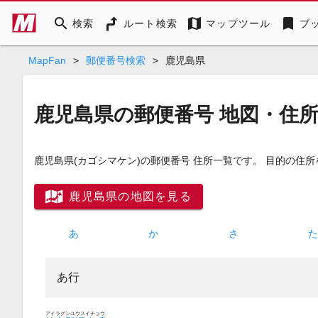
search
map
bookmark
検索
ルート検索
マップツール
ブ
MapFan
>
郵便番号検索
>
鹿児島県
鹿児島県の郵便番号 地図・住
鹿児島県
(カゴシマケン)
の郵便番号 住所一覧です。 目的の住
鹿児島県の地図を見る
あ
か
さ
あ行
アイラグンユウスイチョウ