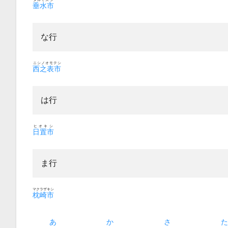
垂水市
な行
ニシノオモテシ
西之表市
は行
ヒオキシ
日置市
ま行
マクラザキシ
枕崎市
あ
か
さ