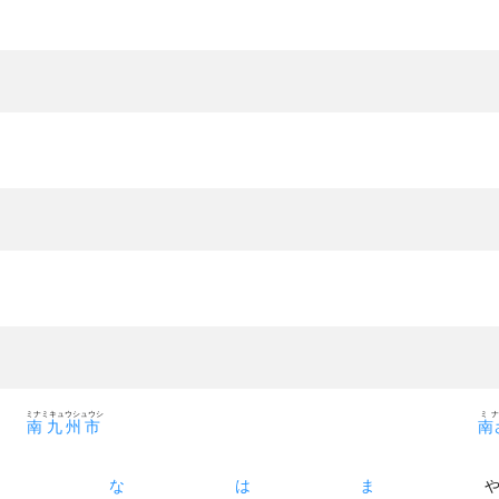
ミナミキュウシュウシ
ミ
南九州市
南
た
な
は
ま