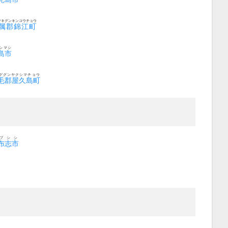
ツキグンキンコウチョウ
属郡錦江町
シマシ
島市
ゲグンヤクシマチョウ
毛郡屋久島町
ブシシ
布志市