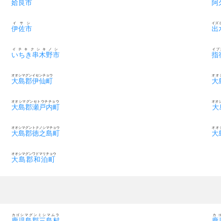
姶良市
阿
イサシ
イズ
伊佐市
出
イチキクシキノシ
イブ
いちき串木野市
指
オオシマグンイセンチョウ
オオ
大島郡伊仙町
大
オオシマグンセトウチチョウ
オオ
大島郡瀬戸内町
大
オオシマグントクノシマチョウ
オオ
大島郡徳之島町
大
オオシマグンワドマリチョウ
大島郡和泊町
カゴシマグンミシマムラ
カ
鹿児島郡三島村
鹿