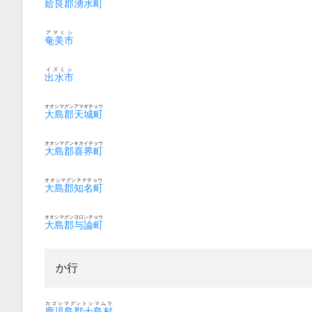
姶良郡湧水町
アマミシ
奄美市
イズミシ
出水市
オオシマグンアマギチョウ
大島郡天城町
オオシマグンキカイチョウ
大島郡喜界町
オオシマグンチナチョウ
大島郡知名町
オオシマグンヨロンチョウ
大島郡与論町
か行
カゴシマグントシマムラ
鹿児島郡十島村