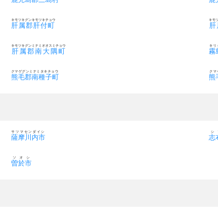
キモツキグンキモツキチョウ
キモ
肝属郡肝付町
肝
キモツキグンミナミオオスミチョウ
キリ
肝属郡南大隅町
霧
クマゲグンミナミタネチョウ
クマ
熊毛郡南種子町
熊
サツマセンダイシ
シ
薩摩川内市
志
ソオシ
曽於市