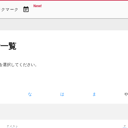
New!
event_note
ックマーク
所一覧
所を選択してください。
た
な
は
ま
アイラシ
ア