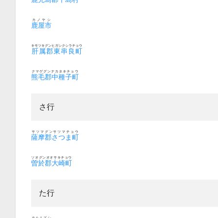
カノヤシ
鹿屋市
キモツキグンヒガシクシラチョウ
肝属郡東串良町
クマゲグンナカタネチョウ
熊毛郡中種子町
さ行
サツマグンサツマチョウ
薩摩郡さつま町
ソオグンオオサキチョウ
曽於郡大崎町
た行
タルミズシ