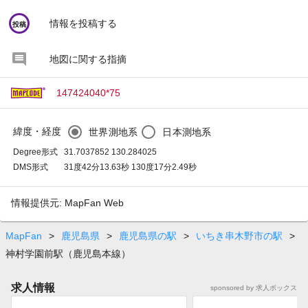
circle
情報を投稿する
投稿
地図に関する指摘
147424040*75
緯度・経度
世界測地系
日本測地系
Degree形式
31.7037852 130.284025
DMS形式
31度42分13.63秒 130度17分2.49秒
情報提供元: MapFan Web
MapFan
>
鹿児島県
>
鹿児島県の駅
>
いちき串木野市の駅
>
神村学園前駅（鹿児島本線）
求人情報
sponsored by 求人ボックス