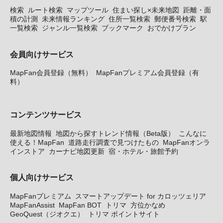
検索
ルート検索
マップツール
住まい探し×未来地図
距離・面
積の計測
未来情報ランキング
住所一覧検索
郵便番号検索
駅
一覧検索
ジャンル一覧検索
ブックマーク
おでかけプラン
会員向けサービス
MapFan会員登録（無料）
MapFanプレミアム会員登録（有
料）
コンテンツサービス
最新地図情報
地図から探すトレンド情報（Beta版）
こんなに
使える！MapFan
道路走行調査で見つけたもの
MapFanオンラ
インストア
カーナビ地図更新
宿・ホテル・旅館予約
個人向けサービス
MapFanプレミアム
スマートアップデート for カロッツェリア
MapFanAssist
MapFan BOT
トリマ
方位かなめ
GeoQuest（ジオクエ）
トリマ ポイントサイト