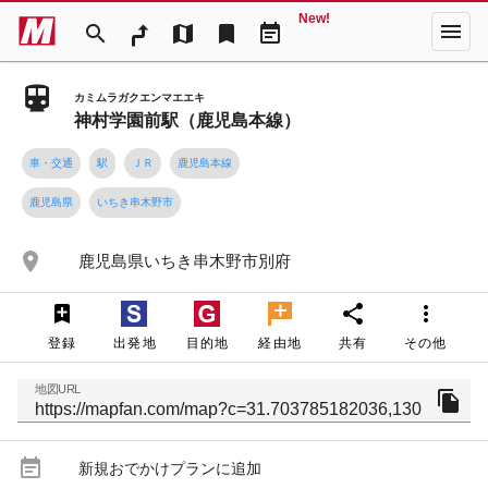
New!
menu
search
map
bookmark
event_note
カミムラガクエンマエエキ
神村学園前駅（鹿児島本線）
車・交通
駅
ＪＲ
鹿児島本線
鹿児島県
いちき串木野市
place
鹿児島県いちき串木野市別府
share
more_vert
登録
出発地
目的地
経由地
共有
その他
地図URL
file_copy
event_note
新規おでかけプランに追加