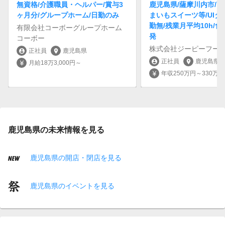
無資格/介護職員・ヘルパー/賞与3
鹿児島県/薩摩川内市/商
ヶ月分/グループホーム/日勤のみ
まいもスイーツ等/UIタ
勤無/残業月平均10h/
有限会社コーボーグループホーム
発
コーボー
株式会社ジーピーフー
正社員
鹿児島県
account_circle
location_on
正社員
鹿児島県
account_circle
location_on
月給18万3,000円～
currency_yen
年収250万円～330万円
currency_yen
鹿児島県の未来情報を見る
鹿児島県の開店・閉店を見る
鹿児島県のイベントを見る