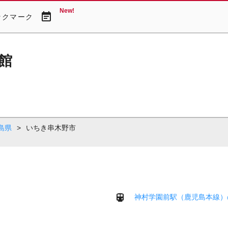
New!
event_note
ックマーク
館
島県
>
いちき串木野市
神村学園前駅（鹿児島本線）