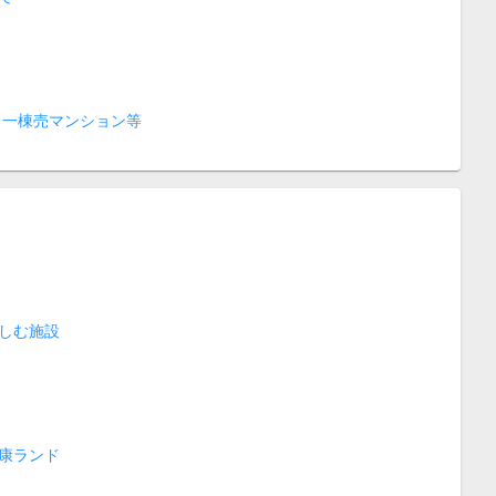
 一棟売マンション等
しむ施設
康ランド