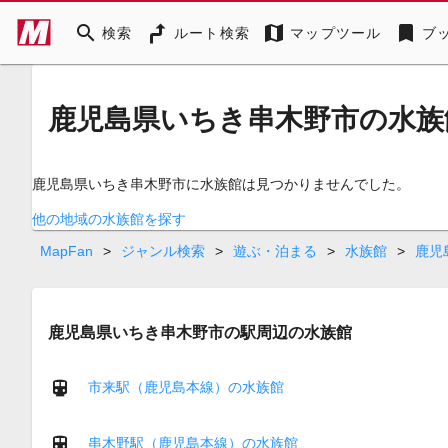
search
map
bookmark
検索
ルート検索
マップツール
ブ
鹿児島県いちき串木野市の水族
鹿児島県いちき串木野市に水族館は見つかりませんでした。
他の地域の水族館を探す
MapFan
>
ジャンル検索
>
遊ぶ・泊まる
>
水族館
>
鹿児
鹿児島県いちき串木野市の駅周辺の水族館
市来駅（鹿児島本線）の水族館
串木野駅（鹿児島本線）の水族館