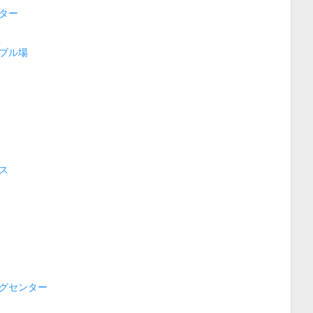
ター
ブル場
ス
グセンター