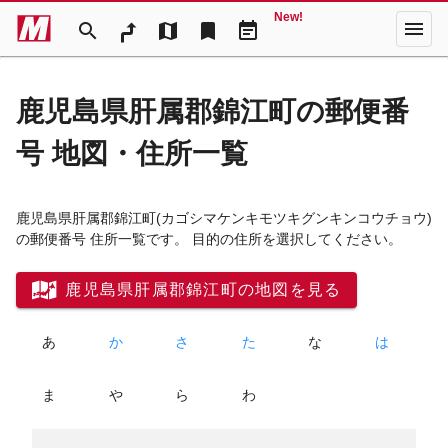
New!
menu
search
map
bookmark
event_note
鹿児島県肝属郡錦江町の郵便番
号 地図・住所一覧
鹿児島県肝属郡錦江町
(カゴシマケンキモツキグンキンコウチョウ)
の郵便番号 住所一覧です。 目的の住所を選択してください。
鹿児島県肝属郡錦江町の地図を見る
あ
か
さ
た
な
は
ま
や
ら
わ