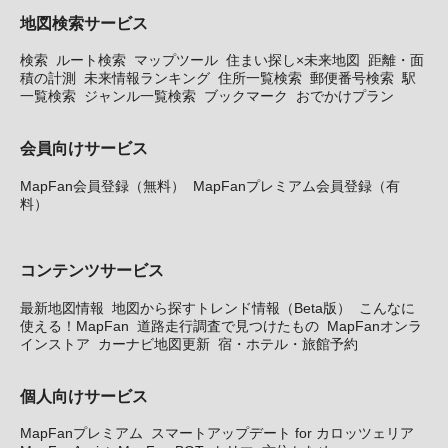
地図検索サービス
検索
ルート検索
マップツール
住まい探し×未来地図
距離・面
積の計測
未来情報ランキング
住所一覧検索
郵便番号検索
駅
一覧検索
ジャンル一覧検索
ブックマーク
おでかけプラン
会員向けサービス
MapFan会員登録（無料）
MapFanプレミアム会員登録（有
料）
コンテンツサービス
最新地図情報
地図から探すトレンド情報（Beta版）
こんなに
使える！MapFan
道路走行調査で見つけたもの
MapFanオンラ
インストア
カーナビ地図更新
宿・ホテル・旅館予約
個人向けサービス
MapFanプレミアム
スマートアップデート for カロッツェリア