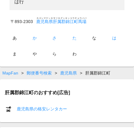
は行
カゴシマケンキモツキグンキンコウチョウババ
〒893-2303
鹿児島県肝属郡錦江町馬場
あ
か
さ
た
な
は
ま
や
ら
わ
MapFan
>
郵便番号検索
>
鹿児島県
>
肝属郡錦江町
肝属郡錦江町のおすすめ[広告]
鹿児島県の格安レンタカー