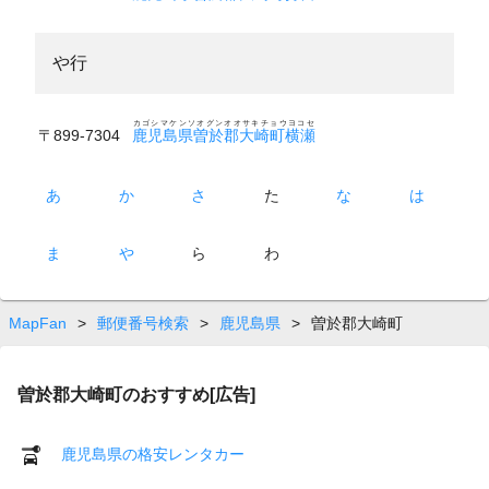
や行
カゴシマケンソオグンオオサキチョウヨコセ
〒899-7304
鹿児島県曽於郡大崎町横瀬
あ
か
さ
た
な
は
ま
や
ら
わ
MapFan
>
郵便番号検索
>
鹿児島県
>
曽於郡大崎町
曽於郡大崎町のおすすめ[広告]
鹿児島県の格安レンタカー