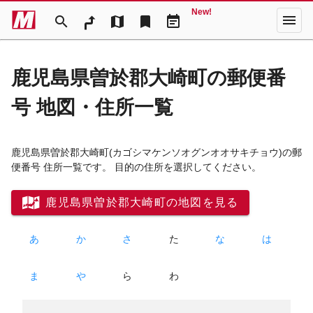
New!
menu
search
map
bookmark
event_note
鹿児島県曽於郡大崎町の郵便番
号 地図・住所一覧
鹿児島県曽於郡大崎町
(カゴシマケンソオグンオオサキチョウ)
の郵
便番号 住所一覧です。 目的の住所を選択してください。
鹿児島県曽於郡大崎町の地図を見る
あ
か
さ
た
な
は
ま
や
ら
わ