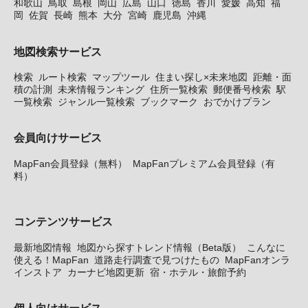
和歌山
鳥取
島根
岡山
広島
山口
徳島
香川
愛媛
高知
福
岡
佐賀
長崎
熊本
大分
宮崎
鹿児島
沖縄
地図検索サービス
検索
ルート検索
マップツール
住まい探し×未来地図
距離・面
積の計測
未来情報ランキング
住所一覧検索
郵便番号検索
駅
一覧検索
ジャンル一覧検索
ブックマーク
おでかけプラン
会員向けサービス
MapFan会員登録（無料）
MapFanプレミアム会員登録（有
料）
コンテンツサービス
最新地図情報
地図から探すトレンド情報（Beta版）
こんなに
使える！MapFan
道路走行調査で見つけたもの
MapFanオンラ
インストア
カーナビ地図更新
宿・ホテル・旅館予約
個人向けサービス