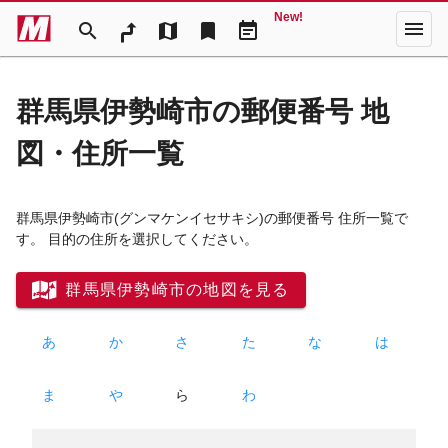
New!
menu
search
map
bookmark
event_note
群馬県伊勢崎市の郵便番号 地
図・住所一覧
群馬県伊勢崎市
(グンマケンイセサキシ)
の郵便番号 住所一覧で
す。 目的の住所を選択してください。
群馬県伊勢崎市の地図を見る
あ
か
さ
た
な
は
ま
や
ら
わ