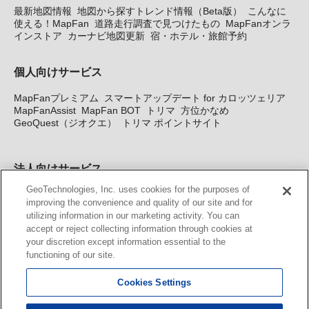
最新地図情報
地図から探すトレンド情報（Beta版）
こんなに
使える！MapFan
道路走行調査で見つけたもの
MapFanオンラ
インストア
カーナビ地図更新
宿・ホテル・旅館予約
個人向けサービス
MapFanプレミアム
スマートアップデート for カロッツェリア
MapFanAssist
MapFan BOT
トリマ
方位かなめ
GeoQuest（ジオクエ）
トリマ ポイントサイト
法人向けサービス
GeoTechnologies, Inc. uses cookies for the purposes of
法人向け地図・位置情報サービス
WEBサイト・システム向け地
improving the convenience and quality of our site and for
図API
Windows PC向け地図開発キット
MapFan DB
住所確認
utilizing information in our marketing activity. You can
サービス
MAP WORLD+
トリマ広告
Geo-Research
スグロ
accept or reject collecting information through cookies at
ジ
your discretion except information essential to the
functioning of our site.
カーナビ地図更新サービス
Cookies Settings
MapFan スマートメンバーズ
カロッツェリア地図割プラス
KENWOOD MapFan Club