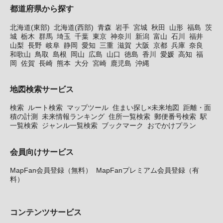
都道府県から探す
北海道(東部)
北海道(西部)
青森
岩手
宮城
秋田
山形
福島
茨
城
栃木
群馬
埼玉
千葉
東京
神奈川
新潟
富山
石川
福井
山梨
長野
岐阜
静岡
愛知
三重
滋賀
大阪
京都
兵庫
奈良
和歌山
鳥取
島根
岡山
広島
山口
徳島
香川
愛媛
高知
福
岡
佐賀
長崎
熊本
大分
宮崎
鹿児島
沖縄
地図検索サービス
検索
ルート検索
マップツール
住まい探し×未来地図
距離・面
積の計測
未来情報ランキング
住所一覧検索
郵便番号検索
駅
一覧検索
ジャンル一覧検索
ブックマーク
おでかけプラン
会員向けサービス
MapFan会員登録（無料）
MapFanプレミアム会員登録（有
料）
コンテンツサービス