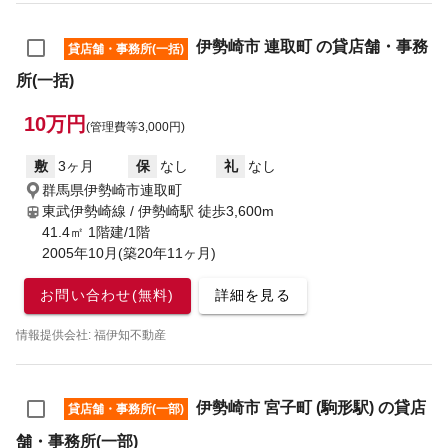
伊勢崎市 連取町 の貸店舗・事務
貸店舗・事務所(一括)
所(一括)
10万円
(管理費等3,000円)
敷
3ヶ月
保
なし
礼
なし
群馬県伊勢崎市連取町
東武伊勢崎線 / 伊勢崎駅
徒歩3,600m
41.4㎡ 1階建/1階
2005年10月(築20年11ヶ月)
お問い合わせ(無料)
詳細を見る
情報提供会社: 福伊知不動産
伊勢崎市 宮子町 (駒形駅) の貸店
貸店舗・事務所(一部)
舗・事務所(一部)