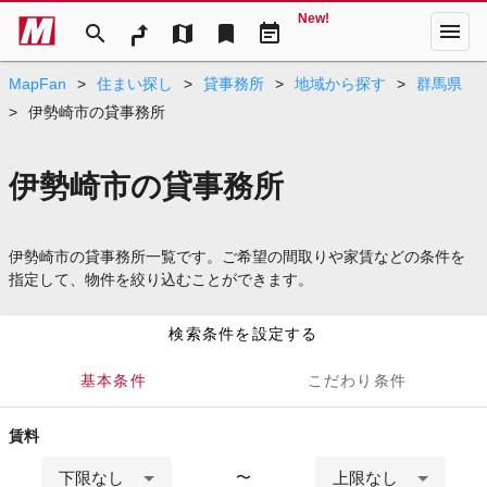
New!
menu
search
map
bookmark
event_note
MapFan
>
住まい探し
>
貸事務所
>
地域から探す
>
群馬県
>
伊勢崎市の貸事務所
伊勢崎市の貸事務所
伊勢崎市の貸事務所一覧です。ご希望の間取りや家賃などの条件を
指定して、物件を絞り込むことができます。
検索条件を設定する
基本条件
こだわり条件
賃料
下限なし
上限なし
〜