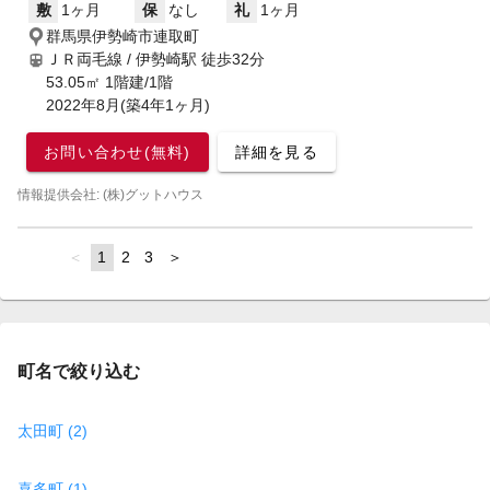
敷
1ヶ月
保
なし
礼
1ヶ月
群馬県伊勢崎市連取町
ＪＲ両毛線 / 伊勢崎駅
徒歩32分
53.05㎡ 1階建/1階
2022年8月(築4年1ヶ月)
お問い合わせ(無料)
詳細を見る
情報提供会社: (株)グットハウス
page
You're
1
page
2
page
3
page
on
page
町名で絞り込む
太田町 (2)
喜多町 (1)