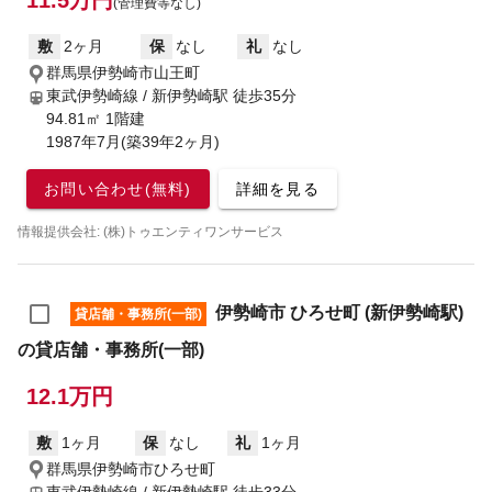
11.5万円
(管理費等なし)
敷
2ヶ月
保
なし
礼
なし
群馬県伊勢崎市山王町
東武伊勢崎線 / 新伊勢崎駅
徒歩35分
94.81㎡ 1階建
1987年7月(築39年2ヶ月)
お問い合わせ(無料)
詳細を見る
情報提供会社: (株)トゥエンティワンサービス
伊勢崎市 ひろせ町 (新伊勢崎駅)
貸店舗・事務所(一部)
の貸店舗・事務所(一部)
12.1万円
敷
1ヶ月
保
なし
礼
1ヶ月
群馬県伊勢崎市ひろせ町