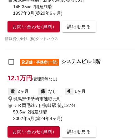
東武伊勢崎線 / 新伊勢崎駅
徒歩33分
145.35㎡ 2階建/1階
1997年3月(築29年6ヶ月)
お問い合わせ(無料)
詳細を見る
情報提供会社: (株)グットハウス
システムビル 1階
貸店舗・事務所(一部)
12.1万円
(管理費等なし)
敷
2ヶ月
保
なし
礼
1ヶ月
群馬県伊勢崎市連取元町
ＪＲ両毛線 / 伊勢崎駅
徒歩27分
59.5㎡ 2階建/1階
2002年5月(築24年4ヶ月)
お問い合わせ(無料)
詳細を見る