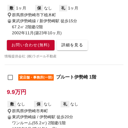
敷
1ヶ月
保
なし
礼
1ヶ月
群馬県伊勢崎市下植木町
東武伊勢崎線 / 新伊勢崎駅
徒歩15分
67.2㎡ 2階建/2階
2002年11月(築23年10ヶ月)
お問い合わせ(無料)
詳細を見る
情報提供会社: (株)ラポール不動産
プルート伊勢崎 1階
貸店舗・事務所(一部)
9.9万円
敷
なし
保
なし
礼
なし
群馬県伊勢崎市寿町
東武伊勢崎線 / 伊勢崎駅
徒歩20分
ワンルーム(55.2㎡) 2階建/1階