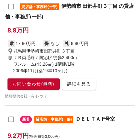
伊勢崎市 田部井町３丁目 の貸店
貸店舗・事務所(一部)
舗・事務所(一部)
8.8万円
敷
17.60万円
保
なし
礼
8.80万円
群馬県伊勢崎市田部井町３丁目
ＪＲ両毛線 / 国定駅
徒歩2,400m
ワンルーム(43.26㎡) 1階建/1階
2006年11月(築19年10ヶ月)
お問い合わせ(無料)
詳細を見る
情報提供会社: (有)レヴォ
ＤＥＬＴＡ F号室
新着
貸店舗・事務所(一部)
9.2万円
(管理費等3,000円)