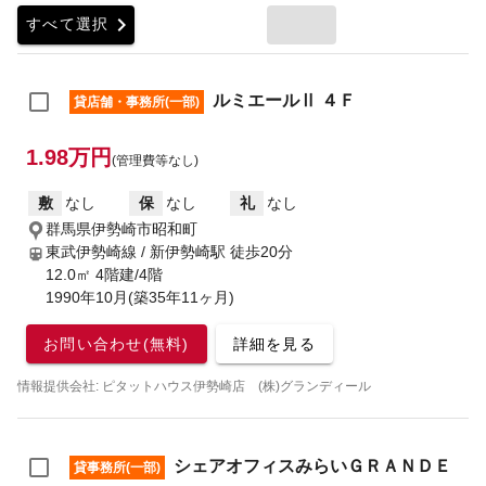
chevron_right
すべて選択
ルミエールⅡ ４Ｆ
貸店舗・事務所(一部)
1.98万円
(管理費等なし)
敷
なし
保
なし
礼
なし
群馬県伊勢崎市昭和町
東武伊勢崎線 / 新伊勢崎駅
徒歩20分
12.0㎡ 4階建/4階
1990年10月(築35年11ヶ月)
お問い合わせ(無料)
詳細を見る
情報提供会社: ピタットハウス伊勢崎店 (株)グランディール
シェアオフィスみらいＧＲＡＮＤＥ
貸事務所(一部)