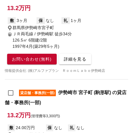
13.2万円
敷
3ヶ月
保
なし
礼
1ヶ月
群馬県伊勢崎市宮子町
ＪＲ両毛線 / 伊勢崎駅
徒歩34分
126.5㎡ 6階建/2階
1997年4月(築29年5ヶ月)
お問い合わせ(無料)
詳細を見る
情報提供会社: (株)アルファプラン ＲｏｏｍＬａｂｏ伊勢崎店
伊勢崎市 宮子町 (駒形駅) の貸店
貸店舗・事務所(一部)
舗・事務所(一部)
13.2万円
(管理費等3,300円)
敷
24.00万円
保
なし
礼
なし