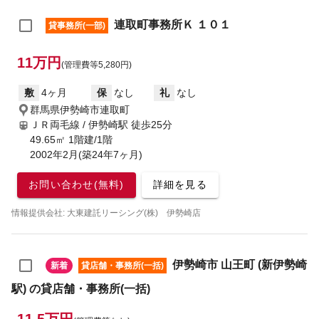
連取町事務所Ｋ １０１
貸事務所(一部)
11万円
(管理費等5,280円)
敷
4ヶ月
保
なし
礼
なし
群馬県伊勢崎市連取町
ＪＲ両毛線 / 伊勢崎駅
徒歩25分
49.65㎡ 1階建/1階
2002年2月(築24年7ヶ月)
お問い合わせ(無料)
詳細を見る
情報提供会社: 大東建託リーシング(株) 伊勢崎店
伊勢崎市 山王町 (新伊勢崎
新着
貸店舗・事務所(一括)
駅) の貸店舗・事務所(一括)