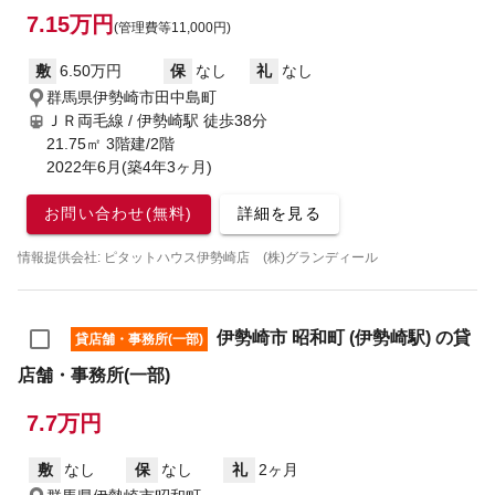
7.15万円
(管理費等11,000円)
敷
6.50万円
保
なし
礼
なし
群馬県伊勢崎市田中島町
ＪＲ両毛線 / 伊勢崎駅
徒歩38分
21.75㎡ 3階建/2階
2022年6月(築4年3ヶ月)
お問い合わせ(無料)
詳細を見る
情報提供会社: ピタットハウス伊勢崎店 (株)グランディール
伊勢崎市 昭和町 (伊勢崎駅) の貸
貸店舗・事務所(一部)
店舗・事務所(一部)
7.7万円
敷
なし
保
なし
礼
2ヶ月