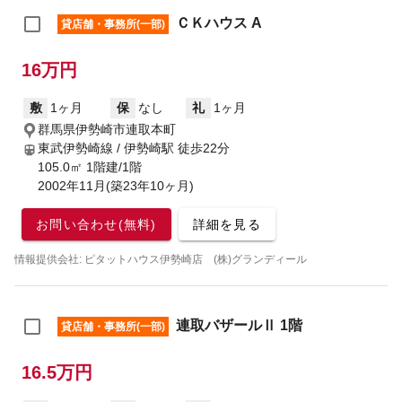
ＣＫハウス A
貸店舗・事務所(一部)
16万円
敷
1ヶ月
保
なし
礼
1ヶ月
群馬県伊勢崎市連取本町
東武伊勢崎線 / 伊勢崎駅
徒歩22分
105.0㎡ 1階建/1階
2002年11月(築23年10ヶ月)
お問い合わせ(無料)
詳細を見る
情報提供会社: ピタットハウス伊勢崎店 (株)グランディール
連取バザールⅡ 1階
貸店舗・事務所(一部)
16.5万円