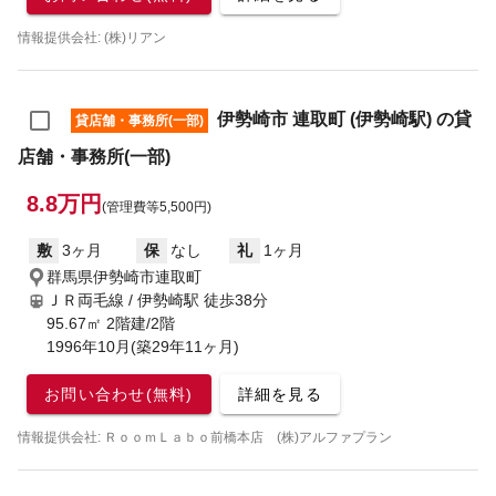
情報提供会社: (株)リアン
伊勢崎市 連取町 (伊勢崎駅) の貸
貸店舗・事務所(一部)
店舗・事務所(一部)
8.8万円
(管理費等5,500円)
敷
3ヶ月
保
なし
礼
1ヶ月
群馬県伊勢崎市連取町
ＪＲ両毛線 / 伊勢崎駅
徒歩38分
95.67㎡ 2階建/2階
1996年10月(築29年11ヶ月)
お問い合わせ(無料)
詳細を見る
情報提供会社: ＲｏｏｍＬａｂｏ前橋本店 (株)アルファプラン