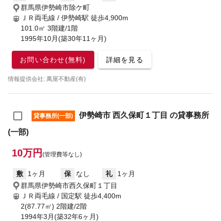
群馬県伊勢崎市除ケ町
ＪＲ両毛線 / 伊勢崎駅
徒歩4,900m
101.0㎡ 3階建/1階
1995年10月(築30年11ヶ月)
お問い合わせ(無料)
詳細を見る
情報提供会社: 萬屋不動産(有)
伊勢崎市 西久保町１丁目 の貸事務所
貸事務所(一部)
(一部)
10万円
(管理費等なし)
敷
1ヶ月
保
なし
礼
1ヶ月
群馬県伊勢崎市西久保町１丁目
ＪＲ両毛線 / 国定駅
徒歩4,400m
2(87.77㎡) 2階建/2階
1994年3月(築32年6ヶ月)