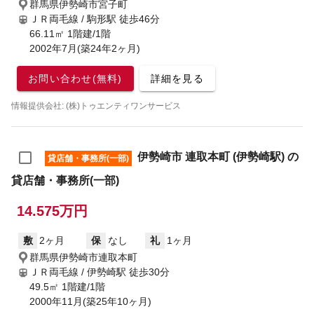
群馬県伊勢崎市宮子町
ＪＲ両毛線 / 駒形駅
徒歩46分
66.11㎡ 1階建/1階
2002年7月(築24年2ヶ月)
お問い合わせ(無料)
詳細を見る
情報提供会社: (株)トゥエンティワンサービス
伊勢崎市 連取本町 (伊勢崎駅) の
貸店舗・事務所(一部)
貸店舗・事務所(一部)
14.575万円
敷
2ヶ月
保
なし
礼
1ヶ月
群馬県伊勢崎市連取本町
ＪＲ両毛線 / 伊勢崎駅
徒歩30分
49.5㎡ 1階建/1階
2000年11月(築25年10ヶ月)