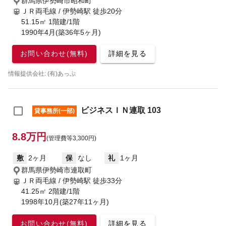
群馬県伊勢崎市昭和町
ＪＲ両毛線 / 伊勢崎駅
徒歩20分
51.15㎡ 1階建/1階
1990年4月(築36年5ヶ月)
お問い合わせ(無料)
詳細を見る
情報提供会社: (有)あっぷ
ビジネスＩＮ連取 103
貸事務所(一部)
8.8万円
(管理費等3,300円)
敷
2ヶ月
保
なし
礼
1ヶ月
群馬県伊勢崎市連取町
ＪＲ両毛線 / 伊勢崎駅
徒歩33分
41.25㎡ 2階建/1階
1998年10月(築27年11ヶ月)
お問い合わせ(無料)
詳細を見る