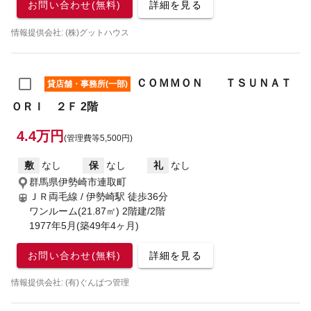
お問い合わせ(無料)
詳細を見る
情報提供会社: (株)グットハウス
ＣＯＭＭＯＮ ＴＳＵＮＡＴ
貸店舗・事務所(一部)
ＯＲＩ ２Ｆ 2階
4.4万円
(管理費等5,500円)
敷
なし
保
なし
礼
なし
群馬県伊勢崎市連取町
ＪＲ両毛線 / 伊勢崎駅
徒歩36分
ワンルーム(21.87㎡) 2階建/2階
1977年5月(築49年4ヶ月)
お問い合わせ(無料)
詳細を見る
情報提供会社: (有)ぐんぱつ管理