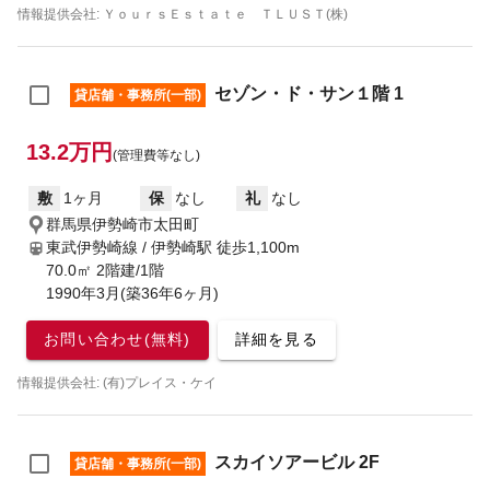
情報提供会社: ＹｏｕｒｓＥｓｔａｔｅ ＴＬＵＳＴ(株)
セゾン・ド・サン１階 1
貸店舗・事務所(一部)
13.2万円
(管理費等なし)
敷
1ヶ月
保
なし
礼
なし
群馬県伊勢崎市太田町
東武伊勢崎線 / 伊勢崎駅
徒歩1,100m
70.0㎡ 2階建/1階
1990年3月(築36年6ヶ月)
お問い合わせ(無料)
詳細を見る
情報提供会社: (有)プレイス・ケイ
スカイソアービル 2F
貸店舗・事務所(一部)