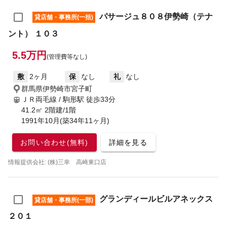
パサージュ８０８伊勢崎（テナ
貸店舗・事務所(一括)
ント） １０３
5.5万円
(管理費等なし)
敷
2ヶ月
保
なし
礼
なし
群馬県伊勢崎市宮子町
ＪＲ両毛線 / 駒形駅
徒歩33分
41.2㎡ 2階建/1階
1991年10月(築34年11ヶ月)
お問い合わせ(無料)
詳細を見る
情報提供会社: (株)三幸 高崎東口店
グランディールビルアネックス
貸店舗・事務所(一部)
２０１