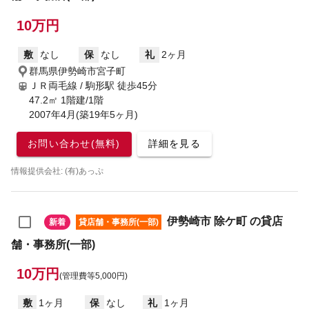
10万円
敷
なし
保
なし
礼
2ヶ月
群馬県伊勢崎市宮子町
ＪＲ両毛線 / 駒形駅
徒歩45分
47.2㎡ 1階建/1階
2007年4月(築19年5ヶ月)
お問い合わせ(無料)
詳細を見る
情報提供会社: (有)あっぷ
伊勢崎市 除ケ町 の貸店
新着
貸店舗・事務所(一部)
舗・事務所(一部)
10万円
(管理費等5,000円)
敷
1ヶ月
保
なし
礼
1ヶ月