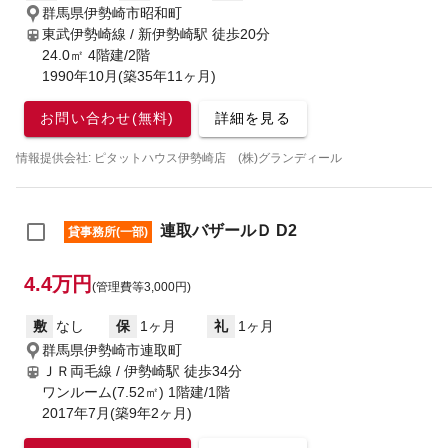
群馬県伊勢崎市昭和町
東武伊勢崎線 / 新伊勢崎駅
徒歩20分
24.0㎡ 4階建/2階
1990年10月(築35年11ヶ月)
お問い合わせ(無料)
詳細を見る
情報提供会社: ピタットハウス伊勢崎店 (株)グランディール
連取バザールＤ D2
貸事務所(一部)
4.4万円
(管理費等3,000円)
敷
なし
保
1ヶ月
礼
1ヶ月
群馬県伊勢崎市連取町
ＪＲ両毛線 / 伊勢崎駅
徒歩34分
ワンルーム(7.52㎡) 1階建/1階
2017年7月(築9年2ヶ月)