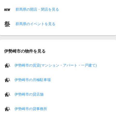
群馬県の開店・閉店を見る
群馬県のイベントを見る
伊勢崎市の物件を見る
伊勢崎市の賃貸(マンション・アパート・一戸建て)
伊勢崎市の月極駐車場
伊勢崎市の貸店舗
伊勢崎市の貸事務所