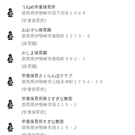
うねめ学童保育所
群馬県伊勢崎市境下渕名１９６８
[学童保育所]
おおぞら保育園
群馬県伊勢崎市連取町３２７３－３
[保育園]
かしま保育園
群馬県伊勢崎市鹿島町９６２－１
[保育園]
学童保育さくらんぼクラブ
群馬県伊勢崎市上植木本町１７５４－１６
[学童保育所]
学童保育所第２すぎな教室
群馬県伊勢崎市境３１５－１
[学童保育所]
学童保育所すぎな教室
群馬県伊勢崎市境５１５－２
[学童保育所]