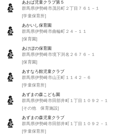
あおば児童クラブ第５
群馬県伊勢崎市茂呂町２丁目７６１－１
[学童保育所]
あかいし保育園
群馬県伊勢崎市曲輪町２４－１１
[保育園]
あけぼの保育園
群馬県伊勢崎市境下渕名２６７６－１
[保育園]
あすなろ館児童クラブ
群馬県伊勢崎市山王町１１４２－６
[学童保育所]
あずまの森こども園
群馬県伊勢崎市田部井町１丁目１０９２－１
[その他 保育施設]
あずまの森児童クラブ
群馬県伊勢崎市田部井町１丁目１０９２－１
[学童保育所]