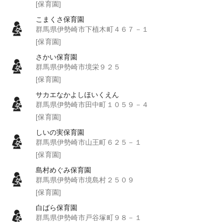
[保育園]
こまくさ保育園
群馬県伊勢崎市下植木町４６７－１
[保育園]
さかい保育園
群馬県伊勢崎市境栄９２５
[保育園]
サカエなかよしほいくえん
群馬県伊勢崎市田中町１０５９－４
[保育園]
しいの実保育園
群馬県伊勢崎市山王町６２５－１
[保育園]
島村めぐみ保育園
群馬県伊勢崎市境島村２５０９
[保育園]
白ばら保育園
群馬県伊勢崎市戸谷塚町９８－１