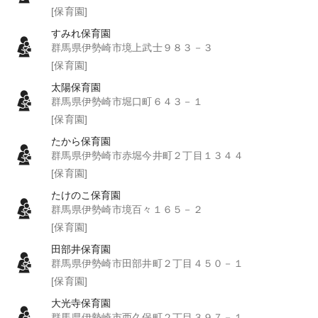
[保育園]
すみれ保育園
群馬県伊勢崎市境上武士９８３－３
[保育園]
太陽保育園
群馬県伊勢崎市堀口町６４３－１
[保育園]
たから保育園
群馬県伊勢崎市赤堀今井町２丁目１３４４
[保育園]
たけのこ保育園
群馬県伊勢崎市境百々１６５－２
[保育園]
田部井保育園
群馬県伊勢崎市田部井町２丁目４５０－１
[保育園]
大光寺保育園
群馬県伊勢崎市西久保町２丁目３９７－１