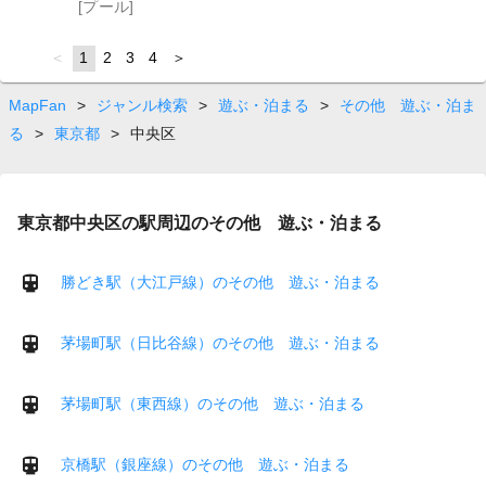
[プール]
page
You're
1
page
2
page
3
page
4
page
on
page
MapFan
>
ジャンル検索
>
遊ぶ・泊まる
>
その他 遊ぶ・泊ま
る
>
東京都
>
中央区
東京都中央区の駅周辺のその他 遊ぶ・泊まる
勝どき駅（大江戸線）のその他 遊ぶ・泊まる
茅場町駅（日比谷線）のその他 遊ぶ・泊まる
茅場町駅（東西線）のその他 遊ぶ・泊まる
京橋駅（銀座線）のその他 遊ぶ・泊まる