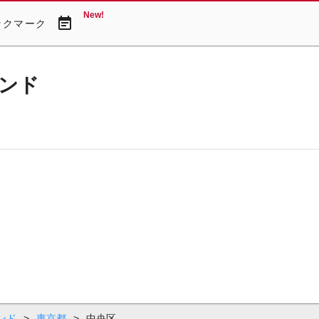
New!
event_note
ックマーク
ンド
ンド
>
東京都
>
中央区