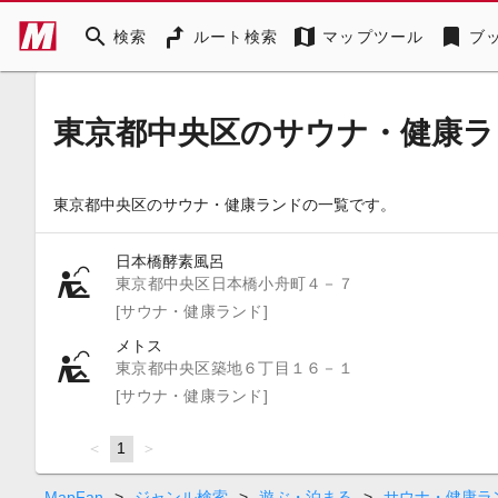
search
map
bookmark
検索
ルート検索
マップツール
ブ
東京都中央区のサウナ・健康ラ
東京都中央区のサウナ・健康ランドの一覧です。
日本橋酵素風呂
東京都中央区日本橋小舟町４－７
[サウナ・健康ランド]
メトス
東京都中央区築地６丁目１６－１
[サウナ・健康ランド]
page
You're
1
page
on
page
MapFan
>
ジャンル検索
>
遊ぶ・泊まる
>
サウナ・健康ラ